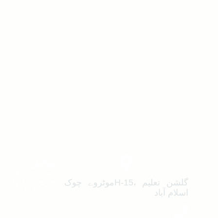
پیجز
مرکز کاتعارف
طریقہ تعاون
گلشن تعلیم ،H-15موٹروے چوک
دارالافتاء
اسلام آباد