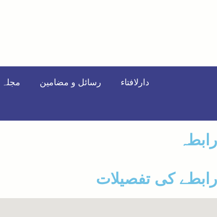
دارلافتاء
رسائل و مضامین
مجلہ ت
رابطہ
رابطے کی تفصیلات