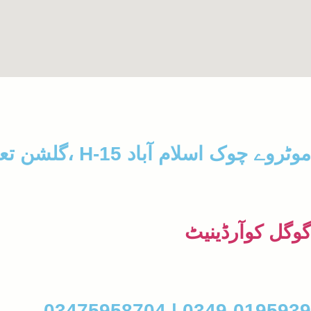
موٹروے چوک اسلام آباد H-15 ،گلشن تعلیم
گوگل کوآرڈینیٹ
0349-0195939 | 03475958704