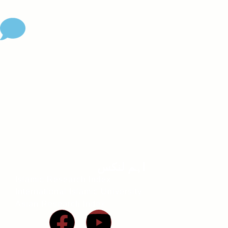
اہم لنکس
Islamic Research Index
International Islamic University
Asian Research Index