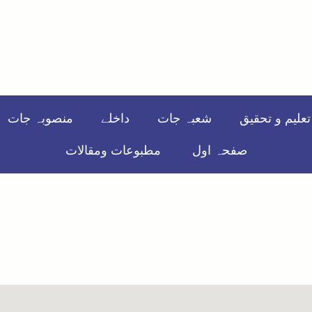
علیم و تحقیق
شعبہ جات
داخلے
منصوبہ جات
صفحہ اول
مطبوعات ومقالات