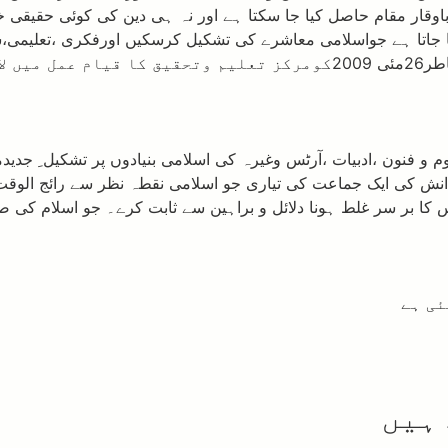
باوقار مقام حاصل کیا جا سکتا ہے اور نہ ہی دین کی کوئی حقیقی 
اتا ہے جواسلامی معاشرے کی تشکیل کرسکیں اورفکری ،تعلیمی،سیا
بنیادی کردار ادا کر سکیں۔اس اہم دینی فریضہ کی ادائیگی کی خاطر26مئی 9
م و فنون ،ادبیات ،آرٹس وغیرہ کی اسلامی بنیادوں پر تشکیل ِ جد
دانش کی ایک جماعت کی تیاری جو اسلامی نقطہ نظر سے رائج الوقت 
 بر سر غلط ہونا دلائل و براہین سے ثابت کرے۔ جو اسلام کی صد
ئی ہے
ہیں