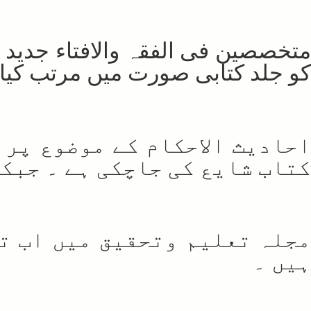
متخصصین فی الفقہ والافتاء جدید
کو جلد کتابی صورت میں مرتب کیا 
احادیث الاحکام کے موضوع پر 
کتاب شایع کی جاچکی ہے ۔ جبکہ
مجلہ تعلیم وتحقیق میں اب ت
ہیں ۔