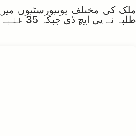
طلبہ نے پی ایچ ڈی جبکہ 35 طلبہ نے ایم فل مکمل کر لیا ہے۔