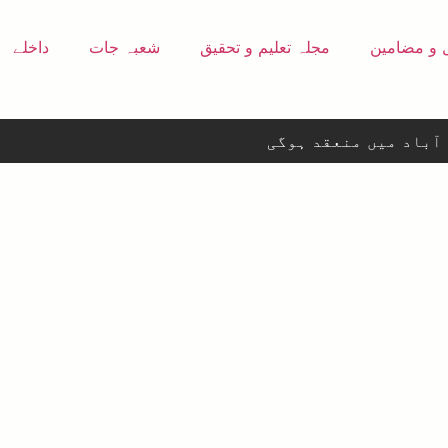
 و مضامین
مجلہ تعلیم و تحقیق
شعبہ جات
داخلے