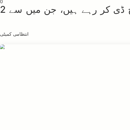
0
ملک کی مختلف یونیورسٹیوں میں مرکز کے طلبہ ایم فل اور پی ایچ ڈی کر رہے ہیں، جن میں سے 2
انتظامی کمیٹی