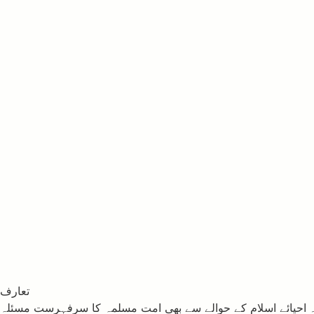
تعارف
 ۔ احیائے اسلام کے حوالے سے بھی امت مسلمہ کا سرِفہرست مسئلہ