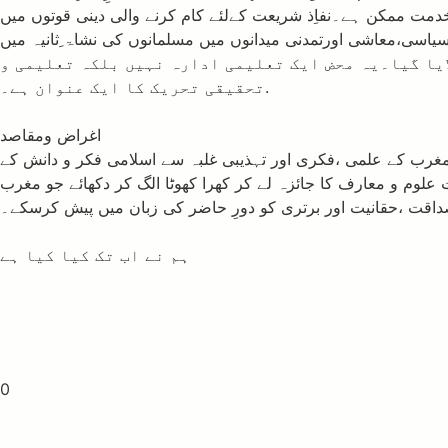
خدمت ممکن ہے۔نفاِذ شریعت کےلئے کام کرنے والی دینی قوتوں میں
سی،معاشی اورتمدنی میدانوں میں مسلمانوں کی نشاۃ ِثانیہ میں
200کومرکز تعلیم وتحقیق کا قیام عمل میں لایا گیا۔یہ محض ایک تعلیمی ادارہ نہیں بلکہ تعلیمی و
تحقیقی تحریک کا ایک عنوان ہے۔.
اغراض ومقاصد
یدمغرب کے علمی ،فکری اور تہذیبی غلبہ سے اسلامی فکر و دانش کے
علوم و معارف کا جائزہ لے کر کھرا کھوٹا الگ کر دکھائے جو مغرب
اقت ،حقانیت اور برتری کو دورِ حاضر کی زبان میں پیش کرسکے۔
ہم نے اب تک کیا کیا ہے
0