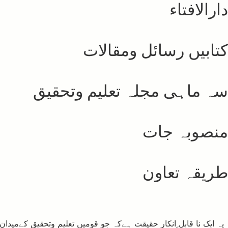
دارالافتاء
کتابیں رسائل ومقالات
سہ ماہی مجلہ تعلیم وتحقیق
منصوبہ جات
طریقہ تعاون
یہ ایک نا قابل ِانکار حقیقت ہےکہ جو قومیں تعلیم وتحقیق کےمی