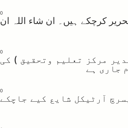
0
حریر کرچکے ہیں۔ ان شاء اللہ ان
0
مدیر مرکز تعلیم وتحقیق ) کی
 جاری ہے
0
سرچ آرٹیکل شایع کیے جاچکے