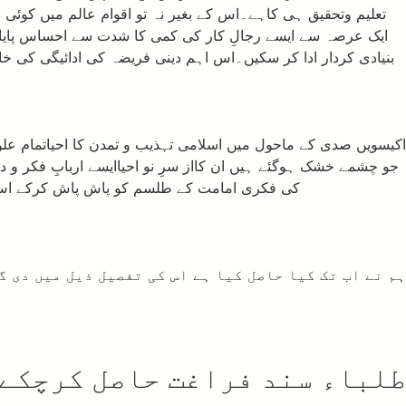
تعلیم وتحقیق ہی کاہے۔اس کے بغیر نہ تو اقوام عالم میں کوئی 
ایک عرصہ سے ایسے رجالِ کار کی کمی کا شدت سے احساس پایا ج
اکیسویں صدی کے ماحول میں اسلامی تہذیب و تمدن کا احیاتمام علو
جو چشمے خشک ہوگئے ہیں ان کااز سرِ نو احیاایسے اربابِ فکر و 
کی فکری امامت کے طلسم کو پاش پاش کرکے اس کا
ہم نے اب تک کیا حاصل کیا ہے اس کی تفصیل ذیل میں دی گ
طلباء سند فراغت حاصل کرچکے 