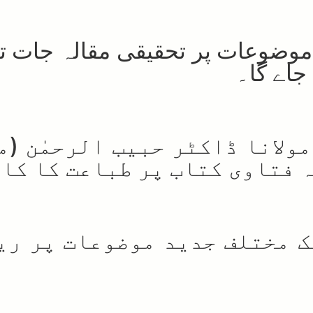
 موضوعات پر تحقیقی مقالہ جات ت
جاے گا۔
مولانا ڈاکٹر حبیب الرحمٰن (
 فتاوی کتاب پر طباعت کا کام
ک مختلف جدید موضوعات پر ری