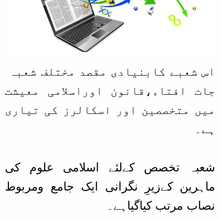
اس شعبے کابنیادی مقصد مختلف شعبہ
جات افتاء،قانون اوراسلامی معیشت
میں متخصصین اور اسکالرز کی تیاری
ہے۔
شعبہ تخصص کےلئے اسلامی علوم کی
ماہرین کےزیرِ نگرانی ایک جامع ومربوط
نصاب مرتب کیاگیاہے۔