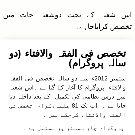
اس شعبہ کے تحت دوشعبہ جات میں
تخصص کرایاجاہے۔
تخصص فی الفقہ والافتاء (دو
سالہ پروگرام)
ستمبر 2012ء سے دو سالہ تخصص فی الفقہ
والافتاء پروگرام کا آغاز کیا گیا ہے ۔اس شعبہ
میں درس نظامی کی تکمیل کے بعد داخلہ دیا
جاتا ہے ۔ اب تک 81 علماءکرام تخصص فی
الفقہ والافتاء کرچکے ہیں ۔
پروگرام چار سمسٹر پر مشتمل ہے ۔