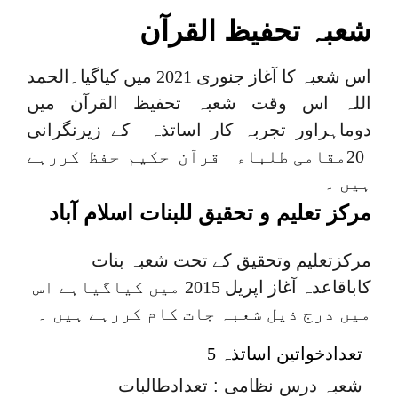
شعبہ تحفیظ القرآن
اس شعبہ کا آغاز جنوری 2021 میں کیاگیا۔الحمد
اللہ اس وقت شعبہ تحفیظ القرآن میں
دوماہراور تجربہ کار اساتذہ کے زیرنگرانی
20مقامی طلباء قرآن حکیم حفظ کررہے
ہیں ۔
مرکز تعلیم و تحقیق للبنات اسلام آباد
مرکزتعلیم وتحقیق کے تحت شعبہ بنات
کاباقاعدہ آغاز اپریل 2015 میں کیاگیاہے اس
میں درج ذیل شعبہ جات کام کررہے ہیں ۔
تعدادخواتین اساتذہ 5
شعبہ درس نظامی : تعدادطالبات