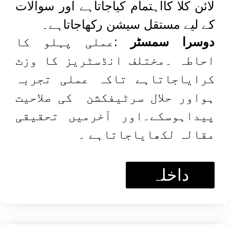
لائن کلا کااہتمام کیاجاتاہے اور سوالات
کے لیے مستقل سیشن رکھاجاتاہے۔
دوسرا سمسٹر
:عملی پہلو کا
احاطہ ۔مختلف انڈسٹریز کا وزٹ
کرایاجاتاہے تاکہ عملی تجربہ
ہواور حلال سرٹیفکشن کی صلاحیت
پیداہوسکے۔اور آخرمیں تحقیقی
مقالہ لکھایاجاتاہے ۔
داخلہ