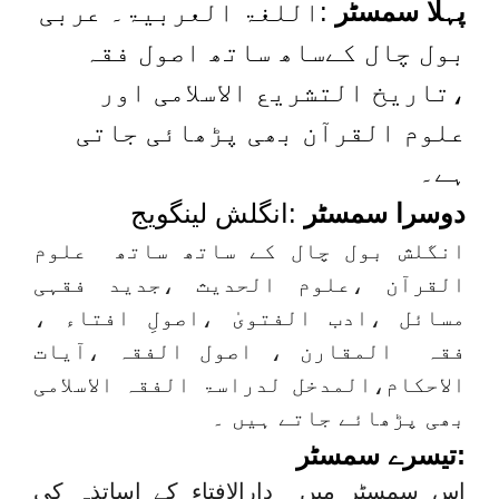
پہلا سمسٹر
:اللغۃ العربیۃ۔ عربی
بول چال کےساھ ساتھ اصول فقہ
،تاریخ التشریع الاسلامی اور
علوم القرآن بھی پڑھائی جاتی
ہے۔
دوسرا سمسٹر
:انگلش لینگویج
انگلش بول چال کے ساتھ ساتھ علوم
القرآن ،علوم الحدیث ،جدید فقہی
مسائل ،ادب الفتویٰ ،اصولِ افتاء ،
فقہ المقارن ، اصول الفقہ ،آیات
الاحکام،المدخل لدراسۃ الفقہ الاسلامی
بھی پڑھائے جاتے ہیں ۔
:تیسرے سمسٹر
اس سمسٹر میں دارالافتاء کے اساتذہ کی