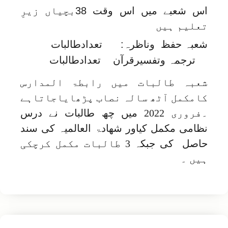
اس شعبے میں اس وقت 38بچیاں زیرِ
تعلیم ہیں
شعبہ حفظ وناظرہ: تعدادطالبات
ترجمہ وتفسیرقرآن تعدادطالبات
شعبہ طالبات میں رابطۃ المدارس
کامکمل آٹھ سالہ نصاب پڑھایاجاتاہے
۔فروری 2022 میں چھ طالبات نے درس
نظامی مکمل کیاور شھادۃ العالمیہ کی سند
حاصل کی جبکہ 3 طالبات مکمل کرچکی
ہیں ۔