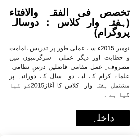
تخصص فی الفقہ والافتاء
(ہفتہ وار کلاس : دوسالہ
پروگرام)
نومبر 2015ء سے عملی طور پر تدریس ،امامت
و خطابت اور دیگر عملی سرگرمیوں میں
مصروف ِ عمل مقامی فاضلین درسِ نظامی
علماے کرام کے لیے دو سال کے دورانیہ پر
مشتمل ہفتہ وار کلاس کا آغاز2015کو کیا
گیا ہے ۔
داخلہ