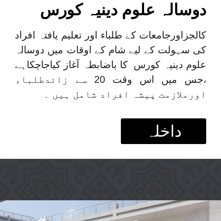
دوسالہ علوم دینیہ کورس
کالجزاورجامعات کے طلباء اور تعلیم یافتہ افراد
کی سہولت کے لیے شام کے اوقات میں دوسالہ
علوم دینیہ کورس کا باضابطہ آغاز کیاجاچکاہے
،جس میں اس وقت 20 سے زائدطلباء
اورملازمت پیشہ افراد شامل ہیں ۔
داخلہ