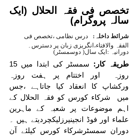
تخصص فی فقہ الحلال (ایک
سالہ پروگرام)
شرائط داخلہ
:
درس نظامی ،تخصص فی
الفقہ والافتاء،انگریزی زبان پر دسترس۔
دورانیہ :ایک سال( دوسمسٹر)
طریقہ کار
:
سمسٹر کی ابتدا میں 15
روزہ اور اختتام پر ہفت روزہ
ورکشاپ کا انعقاد کیا جاتاہے ،جس
میں شرکاء کورس کو فقہ الحلال کے
اہم موضوعات پر شعبہ کے ماہرین
علماء اور فوڈ انجینیرزلیکچردیتے ہیں ۔
دوران سمسٹرشرکاء کورس کیلئے آن