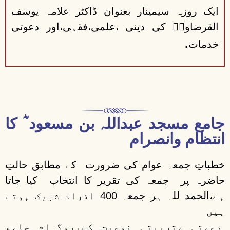
ایک روزہ سیمینار بعنوان ڈاکٹر علامہ یوسف
القرضاویؒ کی دینی ،علمی،فقہی،اور دعوتی
.
خدمات
جامع مسجد عبداللہ بن مسعود ؓ کا
انتظام وانصرام
خطباتِ جمعہ عوام کی ضرورت کے مطابق حالتِ
حاضرہ پر جمعہ کی تقریر کا انتخاب کیا جاتا
ہے،الحمد للہ ہر جمعہ 400 افراد شریک ہوتے
ہیں
دعوتی وتربیتی نوعیت کےپروگرام جامع