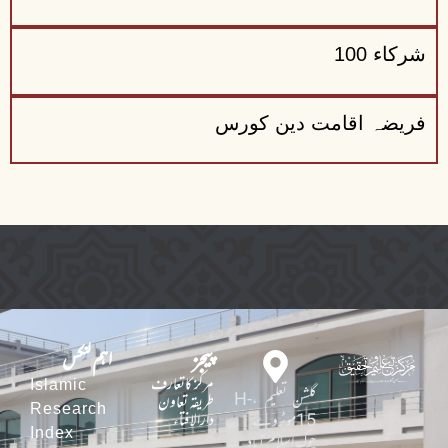
شرکاء 100
فریضہ اقامت دین کورس
پیجز
اہم لنکس
مرکز کاتعارف
Islamic
گلشن تعلیم ،H-
طریقہ تعاون
Research
دارالافتاء
15موٹروے
Index
چوک اسلام آباد