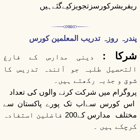
ریفریشرکورسزتجویزکیےگئےہیں
پندرہ روزہ تدریب المعلمین کورس
شرکا :
دینی مدارس کے فارغ
التحصیل طلبہ جو آئندہ تدریس کا
شوق و جذبہ رکھتے ہیں۔
پروگرام میں شرکت کرنے والوں کی تعداد
اس کورس سےاب تک پورے پاکستان سے
مختلف مدارس کے200 فاضلین استفادہ
کرچکے ہیں ۔