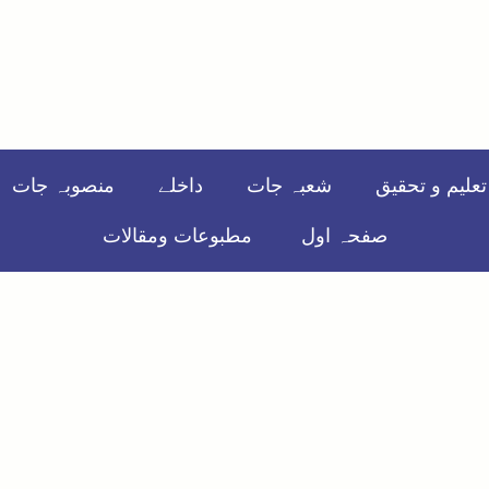
علیم و تحقیق
شعبہ جات
داخلے
منصوبہ جات
صفحہ اول
مطبوعات ومقالات