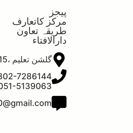
پیجز
مرکز کاتعارف
طریقہ تعاون
دارالافتاء
گلشن تعلیم ،H-15موٹروے چوک اسلام آباد
302-7286144
051-5139063
0@gmail.com