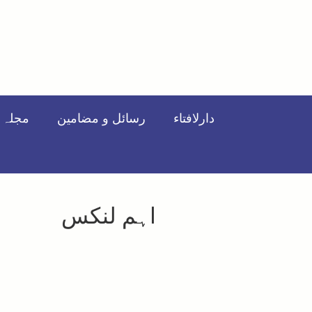
دارلافتاء
رسائل و مضامین
مجلہ ت
اہم لنکس