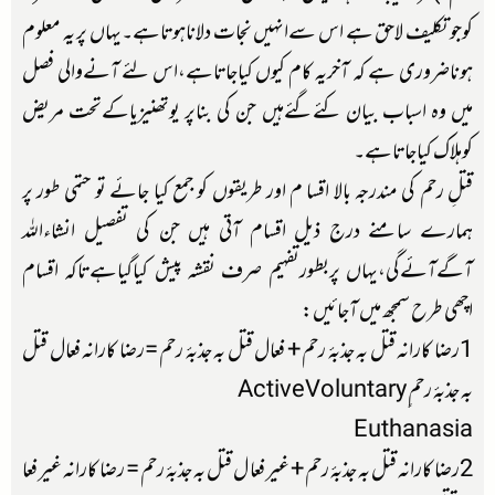
کوجوتکلیف لاحق ہے اس سےانہیں نجات دلاناہوتاہے۔یہاں پر یہ معلوم
ہوناضروری ہے کہ آخریہ کام کیوں کیاجاتاہے،اس لئے آنےوالی فصل
میں وہ اسباب بیان کئےگئےہیں جن کی بناپر یوتھنیزیاکےتحت مریض
کوہلاک کیاجاتاہے۔
قتلِ رحم کی مندرجہ بالا اقسا م اور طریقوں کو جمع کیا جائے تو حتمی طور پر
ہمارے سامنے درج ذیل اقسام آتی ہیں جن کی تفصیل انشاءاللہ
آگےآئےگی،یہاں پربطورتفہیم صرف نقشہ پیش کیاگیاہےتاکہ اقسام
اچھی طرح سمجھ میں آجائیں:
1رضا کارانہ قتل بہ جذبۂ رحم + فعال قتل بہ جذبۂ رحم =رضا کارانہ فعال قتل
بہ جذبۂ رحم ٍActiveVoluntary
Euthanasia
2رضا کارانہ قتل بہ جذبۂ رحم + غیر فعا ل قتل بہ جذبۂ رحم = رضا کارانہ غیر فعا