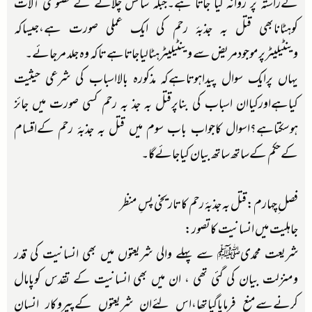
کےراستہ پر روانہ کیا جاتا ہے۔جبکہ سانس چلانے کےمصنوعی آلات
کوہٹانابھی قتل بہ جذبۂ رحم کی ایک عملی صورت ہے،جیساکہ
وینٹیلیٹرپرموجودمریض سے وینٹیلیٹرہٹالیاجاتاہے تاکہ وہ جلد مرجائے۔
یہاں پرایک سوال پیداہوتاہےکہ مذکورہ بالااسباب کی شرعی حیثیت
کیاہےاورکیاان اسباب کی بناپرقتل بہ جذ بہ رحم کسی صورت میں جائز
ہوسکتاہے؟اسوال کاجواب باب سوم میں قتل بہ جذبۂ رحم کےاقسام
کےحکم کےساتھ ساتھ بیان کیاجائےگا۔
فصل ِچہارم:قتل بہ جذبۂ رحم کا تاریخی پسِ منظر
جاہلیت میں انسانیت کاتصور:
شریعت محمدیﷺ سے پہلے والی شریعتوں میں بھی انسانیت کی قدر
ومنزلت بیان کی گئی تھی ، ان میں بھی انسانیت کے تقدس کوپامال
کرنےسےمنع فرمایاگیاتھا،اس لئےان شریعتوں کےپیروکار انسان