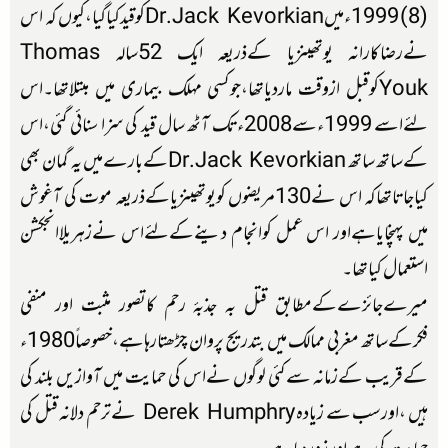
(8) 1999ءمیںDr.Jack Kevorkianکوقیدکیاگیا،کیوں کہ اس
نےرضاکارانہ یوتھینزیا کےذریعہ ایک 52سالہ Thomas
Youkکوقبل ازوقت ماردیاتھا،جوکسی مہلک بیماری میں مبتلاتھا۔اس
لئےاسے 1999ءسے2008ءتک آٹھ سال قید کی سزا سنائی گئی،اس
کےساتھ ساتھ Dr.Jack Kevorkianکےبارےمیں یہ گمان بھی
کیاجاتاتھاکہ اس نے130مریضوں کویوتھینزیاکےذریعہ موت کی آغوش
میں پہنچایاہےاور اس عمل کوانجام دینےکےلئےاس نےزہریلاانجکشن
استعمال کیاتھا۔
میرےجائزےکےمطابق قتل بہ جذبۂ رحم کاتصور مثبت اور منفی
فکرکےساتھ مغربی ممالک میں بتدریج پروان چڑھتارہاہے،خصوصاً1980ء
کےقریب کےزمانہ سےکئی لوگوں نےاس کی حمایت میں آوازیں بلند کی
ہیں ،اورسب سے زیادہ Derek Humphry نےترحم دلانہ قتل کی