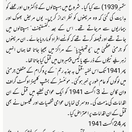
ستمبر1939) سے کیا گیا۔ شروع میں ہسپتالوں کے ڈاکٹروں اور عملے کو
ہدایت کی گئی کہ وہ مریضوں کو نظر انداز کریں۔ یوں مریض بھوک اور
بیماریوں سے مرجاتے تھے۔ اس کے بعد “کنسلٹینٹ” ہسپتالوں میں
جاتے تھے اور فیصلہ کرتے تھے کہ کونسے افراد کو ماردیا جائے۔ ان مریضوں
کو جرمنی عظمیٰ میں “یوتھینیزیا” کے مراکز میں بھیجا جاتا تھا جہاں انہيں
زہریلے ٹیکوں کے ذریعے یا گیس چیمبروں میں قتل کیا جاتا تھا۔
پھر1941 تک اس خفیہ “قتل بہ جذبہ رحم” کے پروگرام کے متعلق جرمنی
میں لوگوں کو عام طور پر خبر ہوگئی۔ موئنسٹر کے بشپ کلیمنز اوگسٹ گراف
وان گالن نے 3 اگست 1941 کو ایک عوامی خطبے میں قتل کے ان
اقدامات کی مذمت کی۔ دوسری نمایاں عوامی شخصیات اور کلیسوں نے بھی
قتل کے ان اقدامات پر اعتراض کیا۔
پھر24 اگست 1941