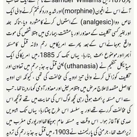
پھر1870ءمیں samuel Williamsکےنام سےایک صاحب
آئے اس نے افیون(morphine)اور شدید دردکوختم کرنےوالی ایک
خاص دوا(analgesic) کےاستعمال کرنےکامشورہ دیا،تاکہ جلد
اوربغیرکسی تکلیف کےمعذور اور بامشقت بیماری میں مبتلا شخص کی موت
واقع ہوجائےاس کےبعد پھرسے امریکامیں رحم دلانہ قتل کامسئلہ
اُبھرااورموضوع بحث بنارہا، یہاں تک کہ 1885ءمیں امریکاکی ایک
میڈیکل تنظیم نے (uthanasia)یعنی قتل بہ جذبۂرحم میں تعاون اور
تکلیف کوزائل کرنے والی تیز ادویہ کی مخالفت کی تھی ، کیونکہ ان ادویہ
کااصل مقصد لاعلاج مرض میں مبتلامریض اور معذور آدمی کوماردیناتھا۔تب
سے اس مسئلہ پر بحث ہوتی رہی کچھ لوگ اس کی حمایت میں تھے توکچھ اس
کی مخالفت کررہےتھےاور یہ سلسلہ اس طرح چلتارہا، یہاں تک بیسویں
صدی کاآغاز ہوا۔ اس وقت یہ مسئلہ عام ہوچکاتھااورپوری مغرب میں
زیربحث تھا، جرمنی کی پارلیمنٹ نے1903ء میں قتل بہ جذبۂ رحم کی تردید