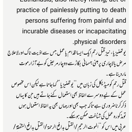
Euthanasia, also Mercy Killing, act or
practice of painlessly putting to death
persons suffering from painful and
incurable diseases or incapacitating
physical disorders.
یوتھنیزیا،نیز قتل رحم ایک ایسااقدام یاعمل جس سےاذیت ناک اورلاعلاج
مرض یالاچاری پرمبنی جسمانی بگاڑسےدوچارمریض کوبےآزارموت
ماردیناہے۔
قتل رحم کومیڈیکل کی زبان میں ‘‘یوتھنیزیا’’ کہاجاتاہےلیکن اس مخصوص
عمل کےلیےدوسرے الفاظ بھی استعمال کئےجاتےہیں جن کایہاں
ذکرکرناضروری ہےتاکہ جب بھی اورجہاں بھی یہ الفاظ استعمال ہوں
تومذکورہ عمل کی شناخت ممکن ہوسکے۔
عربی میں اس کو ‘‘الموت الرحیم/القتل بدافع الرحمۃ/القتل بدافع الشفقۃ/