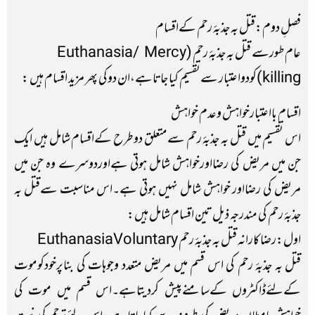
فصلِ دوم:قتل بہ جذبۂ رحم کےاقسام
عام طورسے قتل بہ جذبۂ رحم (Euthanasia/ Mercy
killing)کودواعتبار سےتقسیم کیا جاتاہے،ان دوکی پھر مزید اقسام ہیں :
اقسام بااعتبارخواہش وعدم خواہش
اس تقسیم میں قتل بہ جذبۂ رحم سےمتعلق دوطرح کےاقسام شامل ہیں ایک
جن میں مریض کی رضااورخواہش شامل ہوتی ہےاوردوسرے وہ جن میں
مریض کی رضااور خواہش شامل نہیں ہوتی ہے۔اس مناسبت سےقتل بہ
جذبۂ رحم کی مندرجہ ذیل تین اقسام شامل ہیں:
اول:رضاکارانہ قتل بہ جذبۂ رحم EuthanasiaVoluntary
قتل بہ جذبۂ رحم کی اس قسم میں مریض متعدد وجوہات کی بناپرخودکوموت
کےلئےڈاکٹروں کےسامنےپیش کردیتاہے۔اس قسم میں موت کی