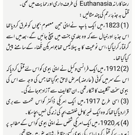
رضاکارانہ Euthanasia کی طرف داری اورحمایت میں تھی۔
قتل بہ جذبۂ رحم کی چند مثالیں :
(1) 1823ءمیں ایک باپ نےاپنی تین معصوم بچوں کوغرق کردیاتھا
اس جذبۂ اورخیال سےکہ وہ جلدی جنت میں پہنچ جائیں گے،بعدمیں اسے
گرفتار کرلیاگیا،اس نوعیت کا یہ پہلاکیس تھاجوامریکن قُضاء کےسامنے پیش
کیاگیاتھا۔
(2) 1912ء میں ایک فرانسی وکیل نے اپنی بیوی کو اس لئےقتل کردیاکہ
اس کےسرمیں کوئی (عارضہ)مرض لاحق ہوگیاتھا جس کی وجہ سے اس کی
بیوی سخت تکلیف کا شکارتھی ۔ان تکالیف سے آزاد ہوجائےگی۔
(3) اسی طرح 1917ءمیں ایک امریکی ڈاکٹر کواس تہمت سےبری
قراردیاگیاتھاکہ وہ ایک غیرکامل خلقت بچہ کی زندگی نہیں بچاسکا۔
(4) پھر1920ء میں ایک امریکی شخص نے اپنی بیوی کواس کےمطالبہ پر
زہردےکرقتل کردیا،اس کی بیوی کسی ناقابل شفامرض میں مبتلاتھی۔