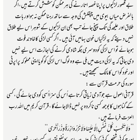
بے قصور لڑکیوں پراپناغصہ اتارنے کی ہرممکن کوشش کرتے ہیں،اگر
بالفرض میاں بیوی میں چپقلش کی وجہ سے ساتھ رہناممکن نہ ہواور بات
طلاق اور علیحدگی تک پہنچ جائے تب بھی اِن لڑکیوں کے شوہراس لیے طلاق
نہیں دیتے کہ یہ لڑکیاں خون بہامیں آئی ہیں ۔اگر کسی لڑکی کاخاوند فوت
ہوجائے تو اس لڑکی کودوسری جگہ شادی کرنے کی اجازت اس لیے نہیں
دی جاتی کہ یہ لڑکی دیت میں ملی ہے وہ لوگ اس لڑکی کوگویااپنی مملوکہ پراپرٹی
اور خود کواس کامالک سمجھتےہیں ۔
سورہ کی حرمت قرآن سے :
قرآنی اصول ہے جوآدمی زیاتی کرتاہے اُس کی سزااُسی کودی جائےگی ،کسی
کے گناہوں کابوجھ کسی ناکردہ پرنہیں ڈالاجائےگا ،قرآن کریم میں اللہ رب
العزت فرماتے ہیں ،
’’ وَلَا تَكْسِبُ كُلُّ نَفْسٍ إِلَّا عَلَيْهَا وَلَا تَزِرُ وَازِرَةٌ وِزْرَ أُخْرَى ‘‘