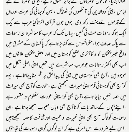
گہوارابنایا،عورتوں کومردوں کےبرابر حقوق دیے،بیوی کومرد کےلیے
لباس ،بیٹی کووالدین کی آنکھوں کی ٹھنڈک ، بہن کوبھائی کی عزت اورماں
کےقدموں تلےجنت رکھ دی ،جوں جوں قرآن اترتاگیاعرب سےایک
ایک ہوکہ رسومات مٹ تی گئیں ،یہاں تک کہ عرب کامعاشرہ ان رسومات
سے پاک صاف ہوا،مگرافسوس سےکہناپڑتاہے کہ پاکستان کےمشرق میں
واقع خیبرپختون خواہ کاآخری ضلع کوہستان میں اور بعض پختون علاقوں میں
اب بھی اکثر رسوامات جوعرب معاشرے میں تھیں اپنی اصلی شکل میں
موجود ہیں ،آج بھی کوہستان میں بیٹی کی پیدائش پر غم منایاجاتاہے ،بیوہ
کوآج بھی کوہستانی قوم اپنی میراث سمجھتی ہے ،عورت کوآج بھی میراث
میں حصہ نہیں دیاجاتاہے،آج بھی کوہستانی عورت مظلوم و مقہور ہے
،اپنےبچوں کےساتھ بات کرناآج بھی وہاں معیوب سمجھاجاتاہے ،ان
رسومات کولوگ آج بھی اپنی غیرت و حمیت اورثقافت کاحصہ سمجھتےہیں
،اس لیے ضرورت اس امرکی ہے کہ ان لوگوں کوان رسومات کی قباحتوں