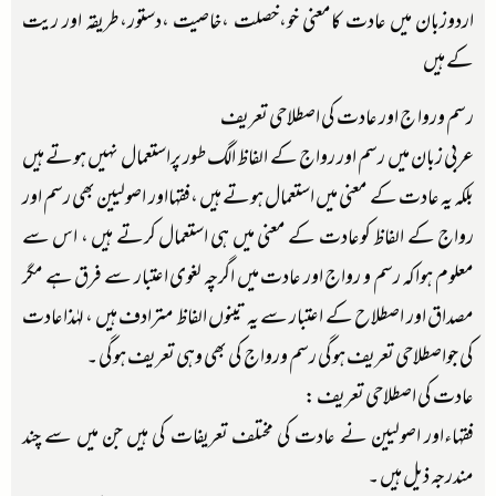
اردوزبان میں عادت کامعنی خو،خصلت ،خاصیت ،دستور،طریقہ اور ریت
کے ہیں
رسم وروا ج اور عادت کی اصطلاحی تعریف
عربی زبان میں رسم اور رواج کے الفاظ الگ طور پراستعمال نہیں ہوتے ہیں
بلکہ یہ عادت کے معنی میں استعمال ہوتے ہیں ،فقہااور اصولیین بھی رسم اور
رواج کے الفاظ کوعادت کے معنی میں ہی استعمال کرتے ہیں ، اس سے
معلوم ہواکہ رسم و رواج اور عادت میں اگرچہ لغوی اعتبار سے فرق ہے مگر
مصداق اور اصطلاح کے اعتبار سے یہ تینوں الفاظ مترادف ہیں ، لہٰذاعادت
کی جواصطلاحی تعریف ہوگی رسم ورواج کی بھی وہی تعریف ہوگی ۔
عادت کی اصطلاحی تعریف :
فقہاءاور اصولیین نے عادت کی مختلف تعریفات کی ہیں جن میں سے چند
مندرجہ ذیل ہیں ۔