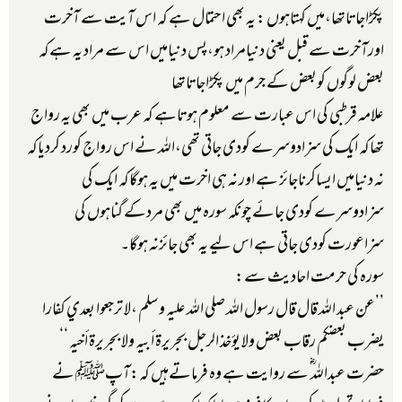
پکڑاجاتاتھا،میں کہتاہوں : یہ بھی احتمال ہے کہ اس آیت سے آخرت
اورآخرت سے قبل یعنی دنیامراد ہو،پس دنیامیں اس سے مراد یہ ہےکہ
بعض لوگوں کوبعض کے جرم میں پکڑاجاتاتھا
علامہ قرطبی کی اس عبارت سے معلوم ہوتاہے کہ عرب میں بھی یہ رواج
تھاکہ ایک کی سزادوسرے کودی جاتی تھی،اللہ نے اس رواج کورد کردیاکہ
نہ دنیامیں ایساکرناجائز ہے اور نہ ہی اخرت میں یہ ہوگاکہ ایک کی
سزادوسرے کودی جائے چونکہ سورہ میں بھی مردکے گناہوں کی
سزاعورت کودی جاتی ہے اس لیے یہ بھی جائزنہ ہوگا۔
سورہ کی حرمت احادیث سے:
’’عن عبد الله قال قال رسول الله صلى الله عليه و سلم ،لا ترجعوا بعدي كفارا
يضرب بعضكم رقاب بعض ولا يؤخذ الرجل بجريرة أبيه ولا بجريرة أخيه ‘‘
حضرت عبداللہ ؓ سے روایت ہے وہ فرماتےہیں کہ:آپﷺ نے