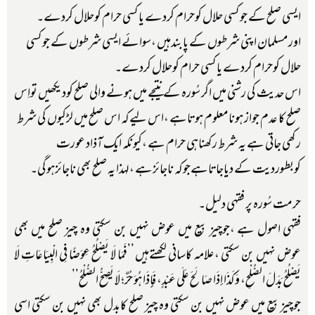
ایسی صلح کے جوکسی حلال کوحرام کردے یاکسی حرام کوحلال کردے۔
اورمسلمان اپنی شرطوں کے پابندہیں ،سوائے ایسی شرطوں کے جوکسی
حلال کوحرام کردے یاکسی حرام کوحلال کردے۔
اس حدیث کی رشنی میں اگر سُورہ کے نتیجے میں ہونے والی صلح کودیکھیں تواِس
صلح کا عدم جواز ہونامعلوم ہوتاہے ،اس لیےکہ اس صلح میں لڑکیوں کی شرط
رکھی جاتی ہے یہ شرط رکھناہی حرام ہے ،کیونکہ ایک آذاد عورت
کوبطوردیت کے دیاجاتاہےجوکہ ناجائزہے ،لہذا یہ صلح بھی ناجائزہوگی۔
حرمت سُورہ پر فقہی دلیل۔
فقہی اصول ہے ،جوچیز بیع میں عوض نہیں بن سکتی وہ چیز صلح میں بھی
عوض نہیں بن سکتی ،علامہ کاسانی لکھتےہیں ’’فَمَا لَا يَصْلُحُ عِوَضًا فِي الْبِيَاعَاتِ لَا
يَصْلُحُ بَدَلَ الصُّلْحِ، وَكَذَا إذَا صَالَحَ عَلَى عَبْدٍ، فَإِذَا هُوَ حُرٌّ؛ لَا يَصِحُّ الصُّلْحُ’’
جوچیز بیع میں عوض نہیں بن سکتی وہ چیز صلح کابدل بھی نہیں بن سکتی اسی