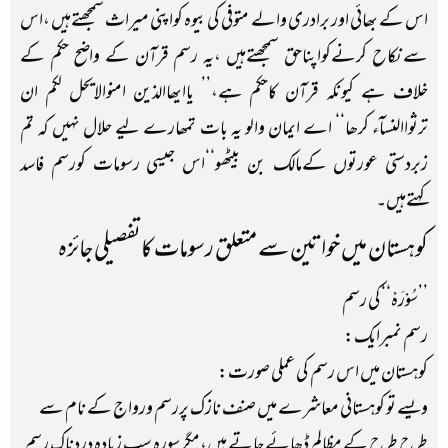
اس کے بھائی اور برادری والے متوفی کی بیوہ کواپنی میراث سمجھتےہیں ،اس
سےنکاح کرنےکواپناحق سمجھتےہیں ،یہ رسم قرآن کے واضح حکم کے
خلاف ہے کیونکہ قرآن کاحکم ہے،’’ یاایھاالذین امنوالایحل لکم ان
ترثواالنسآء کرھا‘‘ اے ایمان والو یہ بات تمھارے لیے حلال نہیں کہ تم
زبردستی عورتوں کےمالک بن بیٹھو‘‘اس جیسی رسومات کورسم فاسد
کہتےہیں۔
کوہستان میں خواتین سے متعلق رسومات کاتفصیلی جائزہ
’’سُوْرَہْ‘‘کی رسم
رسم نمبرایک:
کوہستان میں اس رسم کی عملی صورت:
ویسے تو کوہستانی معاشرے میں صنف نازک پررسم ورواج کے نام سے
طرح طرح کے مظالم ڈھائے جاتے ہیں،مگر سورہ سب زیادہ دردناک رسم