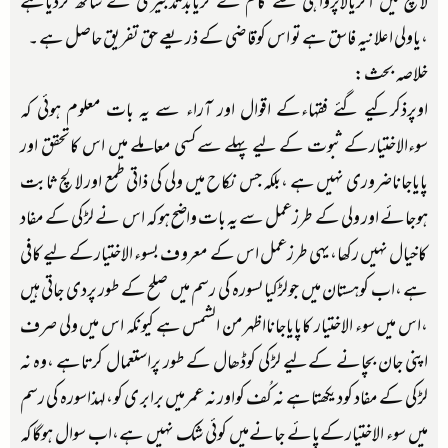
لالچ میں آکریالاپرواہی سے کام لے کریابدتدبیری کے ساتھ کردیاہے
،یاولی اعلانیہ فاسق ہے تو اس کوقاضی کے ذریعے حق تفریق حاصل ہے ۔
خلاصہ بحث:
اوپرذکرکیے گئے فقہاءکے اقوال اور آراء سے یہ بات معلوم ہوئی کہ
سوءالاختیارکے ثبوت کے لیے پہلے سےکسی معاملے میں اس کاتحقق اور
پایاجاناضروری نہیں ہے ،بلکہ جس نکاح میں ولی کی ذاتی طمع اور لالچ ثابت
ہوجائے اور ولی کے طرزعمل سے یہ بات واضح ہوکہ اس نے لڑکی کے مفاد
کاخیال نہیں رکھا،یہی طرزعمل اس کے معرو ف بسوء الاختیارکے لیے کافی
ہے ،اب کوہستان میں جولڑکیاںسورہ کی رسم میں صلح کے طور پردی جاتی ہیں
،اس میں سوء الاختیار کاپایاجانااظہرمن الشمس ہے کیونکہ اس میں ولی صرف
اپنی جان بچانے کےلیے لڑکی کوڈھال کے طور پراستعمال کرتاہے ،وہ نہ
لڑکی کے مفاد کودیکھتاہے نہ کُف کواور نہ عمرمیں برابری کو،لہذاسورہ کی رسم
میں سوء الاختیارکےپائے جانےمیں کوئی شک نہیں ہے،اب سوال ہوگاکہ