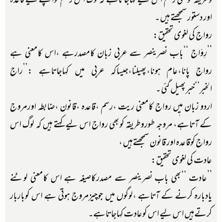
وطریقہ کوبھی رسم اس لیے کہاجاتاہے کہ لوگ اس رسم کواپنے لیے قاعدہ
اور دستور سمجھتے ہیں ۔
رواج کی لغوی تحقیق:
’’رِوَاج ‘‘باب نصرینصر سے عربی زبان کامصدرہے ،اس کامعنی ہے
رواج پانا،عام ہونا،پھیلنا،جیساکہ عربی میں کہاجاتاہے :’’راج
الخبر‘‘خبرپھیل گئی ۔
اردو زبان میٖں رواج کامعنی ریت ،رسم ،قاعدہ ،قانون ،ضابطہ اورمروج
کے آتاہے، مروجہ طوروطریقہ کوبھی رواج اس لیے کہتے ہیں کہ لوگ اس
رواج کوقاعدہ اور قانون سمجھتےہیں ،
عادت کی لغوی تحقیق:
’’عادت ‘‘بھی باب نصرینصر سے مصدرکاصیغہ ہے اس کامعنی لوٹنے
یادبارہ کرنے کے آتاہے ،لوگوں میں جوچیزمروج ہوتی ہے اس کوباربار
کرتےہیں اس لیے اس کوعادت کہاجاتاہے۔