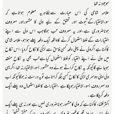
موجود نہ تھا
علامہ شامی کی اس عبارت سےبظاہریہ معلوم ہوتاہے کہ
سوءالاختیارکےثبوت اور تحقق کے لیے ولی کا مشہوراور معروف
ہوناضروری ہے،اور یہ معروف تب ہوگاجب اس ولی سے اپنے
اختیارات کےغلط استعمال کرنے کاواقعہ ایک دفعہ پہلے ہواہو،علامہ شامی
کاکہناہے اگرولی نے پہلی دفعہ کسی فاسق سے لڑکی کانکاح کردیا ،اس نکاح
میں ولی نے اپنے اختیار کوغلط استعمال کیاہےتب بھی یہ نکاح منعقد
ہوجائیے گاکیونکہ یہ نکاح کراتے ہوئے وہ مشہور بسوءالاختیارنہ تھا،اگریہی
ولی اپنی دوسری لڑکی کانکاح کسی جگہ کراتاہے تویہ درست نہ ہوگاکیونکہ اب
وہ معرروف بسوء الاختیارہوچکاہے ،اختیارات کاغلط استعمال وہ پہلے ایک
دفعہ کرچکاہے۔
اکثرفقہاء کاکہناہے کہ ولی کامشہور ہوناضروری نہیں ہے اور نہ ہی پہلے ایک
دفعہ اس سے واقعے کاظہور ضروی ہے ،یہی وجہ ہے کہ مفتی شفیع ؒ نے