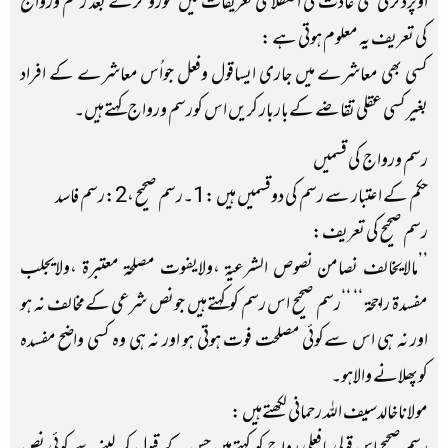
اوپرذکرکی گئی عادت کی اصطلاحی تعریفات میں غوروفکرکے بعد رسم ورواج
کی تعریف یہ معلوم ہوتی ہے :
کسی بھی معاشرے میں جاری ایساقول وفعل جواُس معاشرے کے افراد
بغیرکسی عقلی تقاضے کےباربار کریں اس کورسم ورواج کہتےہیں۔
رسم ورواج کی قسمیں
حکم کے اعتبار سے رسم کی دوقسمیں ہیں :1۔رسم صحیح ،2:رسم فاسد
رسم صحیح کی تعریف:
’’مالایخالف نصامن نصوص الشرعیۃ ،ولایفوت مصلحۃ معتبرۃ ،ولایجلب
مفسدۃ راجحۃ ‘‘ ‘‘رسم صحیح اس رسم کوکہتےہیں جونص شرعی کےمخالف نہ ہو
اور نہ ہی اس سےکوئی مصلحت فوت ہوتی ہو اور نہ ہی وہ کسی واضح مفسدہ
کوپھلانے والاہو۔
مولاناخالدسیف اللہ رحمانی لکھتےہیں :