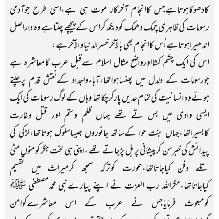
کادھوکاہوتاہےجس کاانجام آخرکار موت ہی ہے،اسی طرح جوآدمی
رسومات کی ظاہری چمک دھمک کودیکھ کراس کے پیچھے چلتاہے وہ داراصل
اندھیراہوتاہے اُس کاانجام بھی بالآخر خسرالدنیاو الآخرہے ،
اس کی ایک چشم کشااورواضح مثال اسلام سےقبل عرب کامعاشرہ ہے
جورسومات کے دلدل میں پھنساہواتھا،آباءواجداد کےنقش قدم پرچلتے
ہوئےوہ انسانیت کی تمام حدیں پارکرچکاتھا وہاں کے لوگ رسومات کی ایک
ایسی وادی میں بس تے تھے جہاں ظلم وستم اور قتل وغارت
کابسیراتھا،جہاں بنت حوا کےساتھ جانوروں جیساسلوک ہوتاتھا،لڑکی کی
پیدائش کی خبرسن کرپیشانی پر بل پڑجاتے تھے ،اپنی ہی لخت جگر کومنوں مٹی
تلے دفن کیاجاتاتھا،عورت کوترکہ سمجھ کرمیراث میں تقسیم
کیاجاتاتھا،مگراللہ رب العزت نے اپنے پیارےنبی محمدمصطفی ﷺ
کومبعوث فرمایاجس نے عرب کے اس معاشرےکوامن