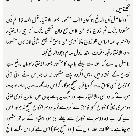
لکھتے ہیں :
’’ والحاصل أن المانع هو كون الأب مشهورا بسوء الاختيار قبل العقد فإذا لم يكن
مشهورا بذلك ثم زوج بنته من فاسق صح وإن تحقق بذلك أنه سيىء الاختيار
واشتهر به عند الناس فلو زوج بنتا أخرى من فاسق لم يصح الثاني لأنه كان مشهورا
بسوء الاختيار قبله بخلاف العقد الأول لعدم وجود المانع قبله‘‘
حاصل یہ ہے کہ عقدسے پہلے باپ کامشہور بسوء الاختیارہونایہ مانع ہے
نکاح کے انعقاد میں ،پس اگروہ پہلے مشہور نہ تھاپھراس نے اپنی بیٹی
کانکاح کسی فاسق سے کردیاتو یہ صحیح ہوگا،اگراس واقعے سے یہ بات ثابت
ہوجائے کہ وہ سیء الاختیار ہے اور لوگ یہ بات جان لیں ،پھریہ آدمی اپنی
دوسری بیٹی کانکاح کسی فاسق سے کردےتویہ دوسرانکاح صحیح نہ ہوگا،اس
لیے کہ اب وہ دوسرے نکاح سے پہلے ہی سوء اختیار کے ساتھ مشہور
ہوچکاہے ۔بخلاف عقد اول کے ( وہ صحیح ہوگا) اس لیے کہ اس وقت مانع