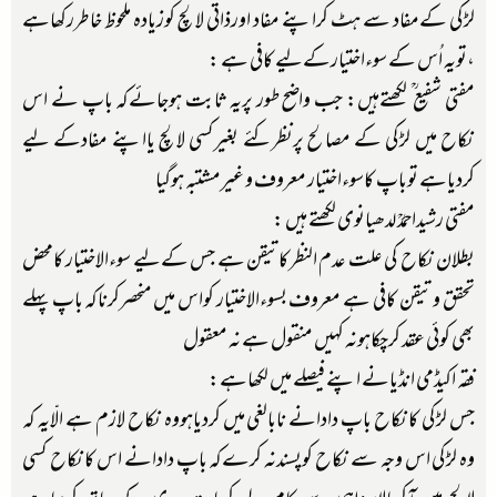
لڑکی کےمفاد سے ہٹ کراپنے مفاد اورذاتی لالچ کوزیادہ ملحوظ خاطررکھاہے
،تویہ اُس کے سوءاختیارکےلیے کافی ہے :
مفتی شفیع ؒ لکھتےہیں: جب واضح طور پریہ ثابت ہوجائےکہ باپ نے اس
نکاح میں لڑکی کے مصالح پرنظرکئے بغیرکسی لالچ یااپنے مفادکے لیے
کردیاہے توباپ کاسوءاختیار معروف و غیرمشتبہ ہوگیا
مفتی رشیداحمدؒ لدھیانوی لکھتے ہیں :
بطلان نکاح کی علت عدم النظرکاتیقن ہے جس کےلیے سوءالاختیار کامحض
تحقق و تیقن کافی ہے معروف بسوءالاختیار کواس میں منحصرکرناکہ باپ پہلے
بھی کوئی عقد کرچکاہونہ کہیں منقول ہے نہ معقول
فقہ اکیڈمی انڈیانے اپنے فیصلے میں لکھاہے:
جس لڑکی کانکاح باپ دادانے نابالغی میں کردیاہووہ نکاح لازم ہے الّایہ کہ
وہ لڑکی اس وجہ سے نکاح کوپسندنہ کرےکہ باپ دادانے اس کانکاح کسی