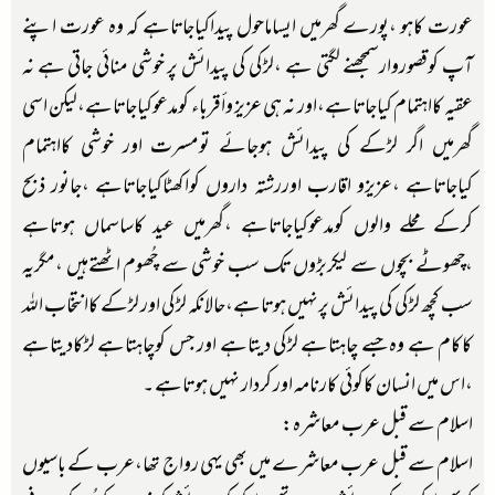
عورت کاہو ،پورے گھرمیں ایساماحول پیداکیاجاتاہے کہ وہ عورت اپنے
آپ کوقصوروارسمجھنے لگتی ہے ،لڑکی کی پیدائش پر خوشی منائی جاتی ہے نہ
عقیہ کااہتمام کیاجاتاہے،اور نہ ہی عزیز وأقرباء کومدعوکیاجاتاہے،لیکن اسی
گھرمیں اگر لڑکے کی پیدائش ہوجائے تومسرت اور خوشی کااہتمام
کیاجاتاہے ،عزیزو اقارب اوررشتہ داروں کواکھٹاکیاجاتاہے ،جانور ذبح
کرکے محلے والوں کومدعوکیاجاتاہے ،گھرمیں عید کاساسماں ہوتاہے
،چھوٹے بچوں سے لیکربڑوں تک سب خوشی سے چُھوم اٹھتےہیں ،مگریہ
سب کچھ لڑکی کی پیدائش پرنہیں ہوتاہے،حالانکہ لڑکی اور لڑکے کاانتخاب اللہ
کاکام ہے وہ جسے چاہتاہے لڑکی دیتاہے اور جس کوچاہتاہے لڑکادیتاہے
،اس میں انسان کاکوئی کارنامہ اور کردار نہیں ہوتاہے ۔
اسلام سے قبل عرب معاشرہ:
اسلام سے قبل عرب معاشرے میں بھی یہی رواج تھا،عرب کے باسیوں