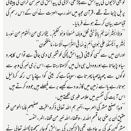
کوبھی لڑکیوں کی پیدائش سےچِڑتھی،لڑکی کی پیدائش کی خبرسن کراُن کی پیشانی
پربل پڑجاتےتھے،قرآن مجید میں اللہ رب العزت نے اُن کے اِس رسم کی
قباحت بیان کرتے ہوئے فرمایا۔
’’وَإِذَا بُشِّرَ أَحَدُهُمْ بِالْأُنْثَى ظَلَّ وَجْهُهُ مُسْوَدًّا وَهُوَ كَظِيمٌ۔يَتَوَارَى مِنَ الْقَوْمِ مِنْ سُوءِ مَا
بُشِّرَ بِهِ أَيُمْسِكُهُ عَلَى هُونٍ أَمْ يَدُسُّهُ فِي التُّرَابِ أَلَا سَاءَ مَا يَحْكُمُونَ‘‘
اوران میں سےکسی کوبیٹی (پیدائش)کی خوشخبری دی جاتی ہےتواس کاچہرہ
سیاہ پڑجاتاہےاوروہ دل ہی دل میں کڑھتارہتاہے،اس بُری خبرکی وجہ سے
لوگوں سے چھپاچھپاپھرتاہے،سوچتاہےکہ بیٹی کواپنےپاس رکھ کرذلیل
ہوتارہےیااسے زمین میں گاڑھ دے کیسے برے فیصلے ہیں جووہ کرتے ہیں
اس آیت کی تفسیرمیں علامہ طبری لکھتےہیں،
’’وهذا صنيع مشركي العرب،أخبرهم الله تعالى ذكره بخبث صنيعهم فأما المؤمن فهو
حقيق أن يرضى بما قسم الله له، وقضاء الله خير من قضاء المرء لنفسه‘‘
مشرکین مکہ کی یہ عادت تھی(لڑکیوں کی پیدائش کوعارسمجھنا)اللہ تعالی نے