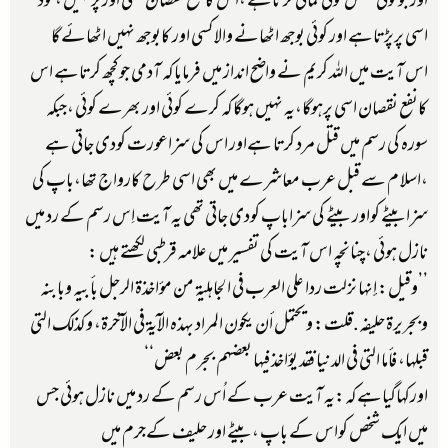
اور جوکوئی شخص کوئی کمائی کرتاہے ،اس کانفع نقصان کسی اور پرنہیں ،خود
اسی پرپڑتاہے اور کوئی بوجھ اٹھانے والاکسی اور کابوجھ نہیں اٹھائے گا
اس آیت میں اللہ کریم نے واضح انداز میں فرمایاکہ آدمی جوکچھ کرتاہے اس
کانفع نقصان اسی پرہوگا،یہ نہیں ہوگاکہ کرے کوئی اور بھرے کوئی ،جبکہ
سورہ کی رسم میں قتل مرد کرتا ہےاور اس کی سزاعورت کودی جاتی ہے
،اسلا م سے قبل عرب معاشرے میں بھی اسی طرح کارواج تھا،باپ کی
سزابیٹے کواور بیٹے کی سزاباپ کودی جاتی تھی یہ آیت اِس رسم کے رد میں
نازل ہوئی ،چنانچہ اس آیت کی تفسیر میں علامہ قرطبی لکھتے ہیں :
’’وقيل: إنها نزلت ردا على العرب في الجاهلية من مؤاخذة الرجل بأبيه وبابنه
وبجريرة حليفه.قلت: ويحتمل أن يكون المراد بهذه الآية في الآخرة، وكذلك التي
قبلها، فأما التي في الدنيا فقد يؤاخذ فيها بعضهم بجرم بعض‘‘
اورکہاگیاہےکہ:یہ آیت عرب کے اُس رسم کے رد میں نازل ہوئی جس
میں ایک شخص کواس کے باپ ،بیٹے اور حلیف کےجرم میں