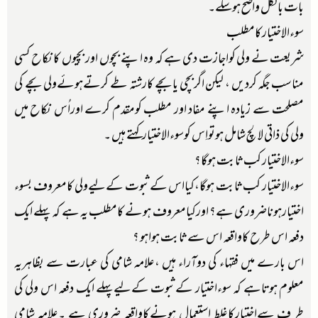
بات بالکل واضح ہوسکے۔
سوءالاختیارکامطلب
شریعت نے ولی کواجازت دی ہے کہ وہ اپنے بچوں اور بچیوں کانکاح کسی
مناسب جگہ کردیں ، لیکن اگربچی یابچے کارشتہ طے کرتےہوئےولی بچے کی
مصلحت سے زیادہ اپنے مفاد اور مطلب کومقدم کرے اوراُس نکاح میں
ولی کی ذاتی لالچ شامل ہوتواِس کوسوءالاختیارکہتے ہیں ۔
سوءالاختیار کب ثابت ہوگا؟
سوءالاختیار کب ثابت ہوگا،کیااس کےثبوت کےلیےولی کامعروف بسوء
اختیارہوناضروری ہے؟ اورکیامعروف ہونے کامطلب یہ ہے کہ پہلے ایک
دفعہ اس طرح کاواقعہ اس سے ثابت ہواہو ؟
اس بارے میں فقہاء کی دوآراء ہیں ،علامہ شامی کی عبارت سے بظاہریہ
معلوم ہوتاہے کہ سوءاختیار کےثبوت کےلیےپہلے ایک دفعہ اس ولی کی
طر ف سےاختیارکاغلط استعمال ہونےکاواقعہ ضروری ہے ۔علامہ شامی