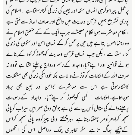
کیاہے ،اسلام ہی وہ مذہب ہے جوانسانی فطرت کے قریب تر ہے ،اسلام
پرعمل پیراہوکرہی انسان سکھ اور چین کی زندگی گزارسکتاہے ۔اسلام کی
پوری تشریح ہمیں قرآن وحدیث میں واضح اور صاف انداز سےملتی ہے
،نظام معاشرت ہویا نظام معیشت ہرپ ایک کے کے متعلق اسلام نے
وہ رہنمااصول بتاہے ہیں جن پرعمل کرکےانسان امن اور سکون کی زندگی
گزار سکتاہے ،لیکن جب انسان قرآن وحدیث کوچھوڑ کرخود کےبنائے
ہوئے قوانین اور اپنےآباءواجداد کےرسم ورواج پرچلنے لگتاہے تووہ نہ
صرف اللہ کےاحکامات کوتوڑ نےوالاہے بلکہ خوداسکی زندگی بھی مشکلات
کاشکارہوتی ہے اس سے معاشرے کاامن اور چین بھی برباد
ہوجاتاہے،احکامات ا لٰہی کوچھوڑ کراپنےآباء واجداد کےرسومات
پرچلنےوالے کی مثال اُس پیاسے کی ہے جولق ودق صحرامیں سیراب کوپانی
سمجھ کراِدھراُدھر پھٹکتارہتاہے ،ہرچمکنے والی چیزکووہ پانی سمجھ کراس
کےپیچھے بھاگ تاہے مگر ظاہری چمک دراصل اس کی انکھوں