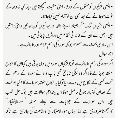
• ایسی لڑکیوں کومقتول کے ورثاء اپنی ملکیت سمجھتے ہیں ،چنانچہ خاوند کے
فوت ہوجانے کے بعد بھی ان کوآزاد نہیں کیاجاتا۔
• ایسی لڑکیاں تنگ آکر ہمیشہ اپنے والد اور بھائیوں کوبددعائیں دیتی رہتیں
ہیں ،جس سے اُن کے خاندانی نظام میں دراڑیں پڑجاتی ہیں ۔
اس ساری بحث سے معلوم ہواکہ سورہ کی رسم حرام اور ناجائزہے ۔
اہم سوال
اگر سورہ کی رسم ناجائزہے تو جولڑکیاں سورہ میں دی جاتی ہیں کیاان کا نکاح
منعقد ہوجائےگا؟اگر وہ لڑکی نابالغ تھی باپ داد نے سورہ کے رسم کے
تحت کسی کے نکاح میں دے دیاتوکیایہ نکاح منعقد ہوجائےگا؟ کیابلوغت
کے بعدان کوخیار بلوغ حاصل ہوگا؟ یہ چنداہم سوالات ہیں جوکہ حل طلب
ہیں ،ان سوالات کے جوابات سے پہلے مسئلہ ’’سوءالاختیار‘‘
کاسمجھناضروری ہے لہذ ایہاں سوء لاختیار کی وضاحت کی جارہی ہے تاکہ