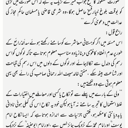
’’صورت مسئولہ کاصحیح جواب میرے نزیک یہ ہے کہ اس صورت میں لڑکی
کو بوقت بلوغ خیارفسخ حاصل ہوگا،وہ شرعی قاضی یامسلمان حاکم مجاز کی
عدالت میں دعویٰ کرے‘‘
راجح قول:
اس مسئلہ میں اگر کوہستانی معاشرے کوسامنے رکھتے ہوئے سداًلذرائع کے
طورپرعدم انعقاد کافتوی دینازیادہ مناسب معلوم ہوتاہے تاکہ لوگوں کواس
رسم کی دلدل سے نکالاجائے اور لوگوں کے دلوں میں اس رسم کی قباحت
اور شناعت بیٹھ سکے ،مفتی خالدسیف اللہ رحمانی صاحب کی رائے بھی یہی
معلوم ہوتی ہے وہ لکھتےہیں :
’’ ولی کے بارےمیں پہلے سے تونکاح یاکسی اور معاملے میں اختیارات کے
غلط استعمال کاتجربہ سامنے نہ آیاہولیکن خود یہ نکاح اس کی کھلی ہوئی نادانی
یابددیانتی کامظہرہو،فقہی جزئیات سے اندازہ ہوتاہے کہ ایسانکاح امام
یوسف ؒ اورامام محمدؒکے نزدیک جائزنہیں ہے ،اورامام ابوحنیفہ ؒ کے نزدیک