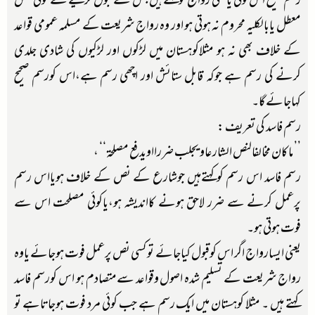
رسم صحیح اس قولی یافعلی رواج کوکہتےہیں جس کے قبول کرلینے سے کوئی نص
معطل یابالکلیہ محروم نہ ہوتی ہو اور وہ رواج شریعت کے مسلمہ عمومی قواعد
کے خلاف بھی نہ ہو مثلاکوہستان میں لڑکوں اور لڑکیوں کی شادی جلدی
کرنے کی رسم ہے جوکہ قابل ستائش اور اچھی رسم ہے،اس کورسم صحیح
کہاجائے گا۔
رسم فاسد کی تعریف :
’’ ماکان مخالفالنص الشارعاو یجلب ضررااویدفع مصلحۃ‘‘ ،
رسم فاسد اس رسم کوکہتےہیں جوشارع کے نص کے خلاف ہویااس رسم
پرعمل کرنے سے ضرر لاحق ہونے کااندیشہ ہو،یاکوئی مصلحت اس سے
فوت ہوتی ہو۔
یعنی ایسارواج اگر اس کوقبول کیاجائے توکسی نص پرعمل فوت ہوجائے یاوہ
رواج شریعت کے تسلیم شدہ اصول وقواعد سےمتصادم ہو اس کورسم فاسد
کہتے ہیں ۔ مثلا کوہستان میں ایک رسم ہے جب کوئی مرد فوت ہوجاتاہے تو