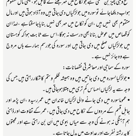
صلح وہی چیز بن سکتی ہے جونکاح میں مہربننے کے قابل ہو ،یعنی مال متقوم
ہواب دیکھاجائے توسورہ میں جولڑکیاں دی جاتی ہیں وہ آذاد ہوتی ہیں اور مال
متقوم بھی نہیں ہیں ،ان کونکاح میں مہربھی نہیں بنایاجاسکتاہے ،لہذا ان
کوقصاص میں عوض بنانابھی درست نہ ہوگا،اس سے ثابت ہواکہ کوہستان
میں جولڑکیاں صلح میں دی جاتی ہیں اور سورہ کی جورسم ہمارے ہاں مروج
ہے وہ جائز نہیں ہے ۔
سورہ کے سماجی اور معاشرتی نقصانات:
• جولڑکیاںسورہ میں دی جاتیں ہیں وہ ہمیشہ ظلم وستم کاشکاررہتی ہیں جس کی
وجہ سے یہ لڑکیاں احساس کم تری میں مبتلاہوجاتی ہیں ۔
• عموماسورہ میں دی جانے والی لڑکیاں خاندان میں عمررسیدہ ،ان پڑھ اور
جاہل قسم کے مردوں کے نکاح میں دی جاتی ہیں ،عمرکے تفاوت اور ذہنی
ہم آہنگی نہ ہونے کی وجہ سے میاں بیوی میں اَن بَن رہتی ہے اور محبتوں
کایہ رشتہ نفرت اور عداوت میں بدل جاتاہے ۔