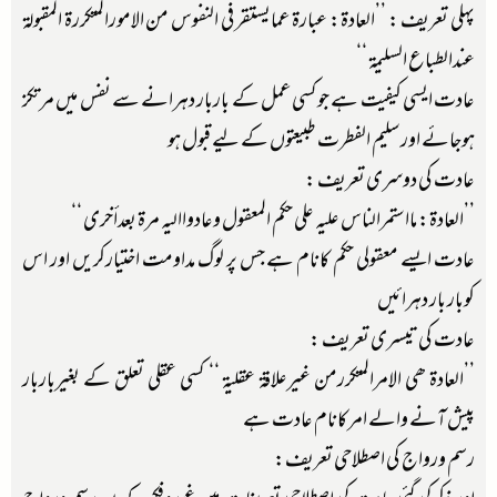
پہلی تعریف : ’’العادۃ: عبارۃ عمایستقر فی النفوس من الامورالمتکررۃ المقبولۃ
عندالطباع السلیمۃ ‘‘
عادت ایسی کیفیت ہے جوکسی عمل کے باربار دہرانے سے نفس میں مرتکز
ہوجائے اور سلیم الفطرت طبیعتوں کے لیے قبول ہو
عادت کی دوسری تعریف :
’’العادۃ: مااستمرالناس علیہ علی حکم المعقول وعادواالیہ مرۃ بعدأخری ‘‘
عادت ایسے معقولی حکم کانام ہے جس پر لوگ مداومت اختیارکریں اور اس
کوبار بار دہرائیں
عادت کی تیسری تعریف :
’’العادۃ ھی الامرالمتکررمن غیرعلاقۃ عقلیۃ ‘‘ کسی عقلی تعلق کے بغیرباربار
پیش آنے والے امرکانام عادت ہے
رسم ورواج کی اصطلاحی تعریف: