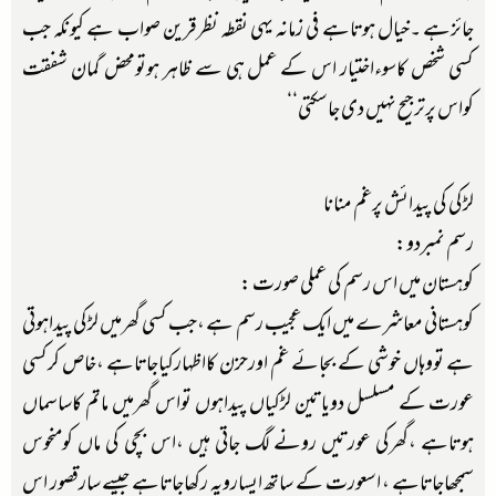
جائزہے ۔خیال ہوتاہے فی زمانہ یہی نقطہ نظرقرین صواب ہے کیونکہ جب
کسی شخص کاسوءاختیار اس کے عمل ہی سے ظاہر ہوتومحض گمان شفقت
کواس پرترجیح نہیں دی جاسکتی‘‘
لڑکی کی پیدائش پرغم منانا
رسم نمبردو:
کوہستان میں اس رسم کی عملی صورت :
کوہستانی معاشرے میں ایک عجیب رسم ہے ،جب کسی گھرمیں لڑکی پیداہوتی
ہے تووہاں خوشی کے بجائے غم اورحزن کااظہارکیاجاتاہے ،خاص کرکسی
عورت کے مسلسل دویاتین لڑکیاں پیداہوں تواس گھرمیں ماتم کاساسماں
ہوتاہے ،گھرکی عورتیں رونے لگ جاتی ہیں ،اس بچی کی ماں کومنحوس
سمجھاجاتاہے ، اسعورت کے ساتھ ایسارویہ رکھاجاتاہے جیسے سارقصور اس