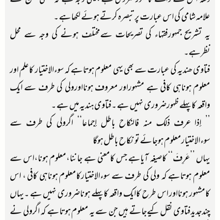
علامہ شامی کی اس عبارت پر تبصرہ کرتے ہوئے لکھاہے ۔
یہ تشریح جمہورفقہاء کی تصریحات سےمختلف ہونے کی وجہ سے محل
نظرہے۔
فتاوی ھندیہ کی عبارت سے بھی یہی معلوم ہوتاہے کہ سوءالاختیار کاعلم اور
معلوم ہوناہی کافی ہے مشہوراور معروف ہونااورولی کی طرف سے ایک
واقعہ کاپہلے ظہورضروری نہیں ہے ۔فتاوی ہندیہ میں ہے ۔
’’ إذا عرف ذلك منه فالنكاح باطل إجماعا‘‘ اگرولی کی طرف سے
سوءالاختیارمعلوم ہوجائے تو نکاح باطل ہوگا
یہاں ’’عَرِفَ‘‘ کاصیغہ آیاہے جس کامعنی ہے جاننا،معلوم ہونا،اس سے
معلوم ہوتاہے کہ ولی کی طرف سے سوءالاختیارکامعلوم ہوناہی کافی ، اس
کامشہور ہونااور اس طرح کاایک واقعہ کاپہلے ہوناضروری نہیں ہے ۔یہاں
چندجدیدفتاوی نقل کیےجاتے ہیں جن سے یہ معلوم ہوتاہے کہ اگرولی نے