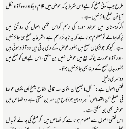
طرح جب کوئی صلح کرلیے اس شرط پرکہ عوض میں غلام دیگااور وہ آذاد نکل
آیاتویہ صلح جائز نہیں ہے ۔
اگرکوہستان میں موجود سورہ کی رسم کواس فقہی اصول کی روشنی میں
پَرکھاجائے تومعلوم ہوتاہے کہ یہ ناجائز رسم ہے ،شرعایہ صلح ہی جائزنہیں
ہے۔کیونکہ جولڑکیاں صلح میں بطور عوض کے دی جاتی ہیں وہ آذاد ہوتی ہیں
،اور آذاد عورت چونکہ بیع میں عوض نہیں بن سکتی ،اس لیےان کو صلح میں
بطور بدلِ صلح کے دینابھی جائزنہیں ہوگا۔
دوسری دلیل
فقہی اصول ہے:’’ كل ما يصلح أن يكون صداقا في النكاح يصلح أن يكون عوضا
في الصلح عن القصاص‘‘ ہروہ چیز جونکاح میں مہربن سکتی ہے وہ قصاص میں
عوض بھی بن سکتی ہے ۔
اِس فقہی اصول سےمعلوم ہوتاہے کہ قصاص میں اگرصلح کی جائے توبد ل