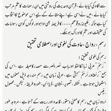
سےاگاہ کی کیاجائے ،قرآن وحدیث کی روشنی میں ان رسومات کاحکم مرتب
کیاجائے ،میں نےاسی لیے اپنےمقالے کےلیے اس موضوع کاانتخاب
کیاہےتاکہ ،فلیونذروقومھم،،،،،کافریضہ بھی اداہواور لوگوں کوان رسوامات
کی حقیقت اور حکم کاادراک ہوسکے۔
رسم ،رواج ،عادت کی لغوی اور اصطلاحی تحقیق
رسم کی لغوی تحقیق :
’’رَسمٌ‘‘عربی زبانکالفظ اورباب نصرینصرسے مصدرکاصیغہ ہے ،اس کی
جمع’’رُسُومٌٌاور أرسُمٌ ‘‘آتی ہے ،عربی زبان میں رسم مندرجہ ذیل معنوں میں
استعمال ہوتاہے ۔نقشہ ،تصویر،نشان ،ڈیزائن ،طوروطریقہ،ٹیکس ،محصول
،فیس
اردو زبان میں رسم کامعنی دستور ،قاعدہ اور ریت کے آتاہے ، مروجہ طور