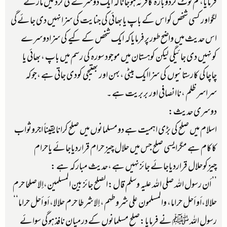
فرمایا،تم لوٹ کردوبارہ کافرنہ ہوجاناکہ ایک دوسرے کی گردنیں مارنے
لگواور کسی شخص کواس کے باپ یابھائی کی جنایت کی سزانہیں دی جائےگی
اس حدیث میں واضح طورپرفرمایاکہ ایک شخص کے کیے کی سزادوسرے
کونہیں دی جائیگی لیکن کوہستان میں موجود سورہ کی رسم میں باپ ،بھائی یا
چاچاکی کارستانیوں کی سزاایک بیٹی ،بہن اور بھتیجی کودی جاتی ہے ،جوکہ
سراسر ظلم ،ناانصافی اور بربریت ہے ۔
دوسری حدیث:
اسلام میں صلح کی بڑی اہمیت ہے دومسلمانوں میں صلح کرانایقیناً اجروثواب
کاکام ہے مگرایسی صلح جس میں حلال چیز حرام قراردیاجائے یاحرام
چیزکوحلال قراردیاجائے جائزنہیں ہے ،حدیث مبارکہ ہے :
’’ أن رسول الله صلى الله عليه وسلم قال:الصلح جائز بين المسلمين،إلا صلحا حرم
حلالا،أو أحل حراما، والمسلمون على شروطهم، إلا شرطا حرم حلالا، أو أحل حراما‘‘
رسول اللہ ﷺ نے فرمایا:صلح مسلمانوں کے درمیان نافذ ہوگی سوائے