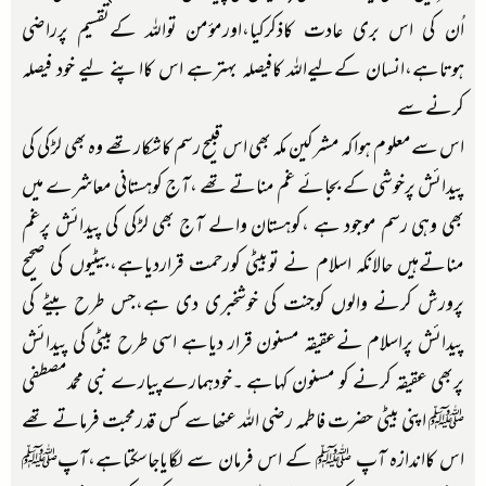
اُن کی اس بری عادت کاذکرکیا،اورمؤمن تواللہ کےتقسیم پرراضی
ہوتاہے،انسان کےلیےاللہ کافیصلہ بہترہے اس کااپنے لیے خود فیصلہ
کرنے سے
اس سےمعلوم ہواکہ مشرکین مکہ بھی اس قبیح رسم کاشکارتھے وہ بھی لڑکی کی
پیدائش پرخوشی کے بجائے غم مناتے تھے ،آج کوہستانی معاشرے میں
بھی وہی رسم موجود ہے ،کوہستان والے آج بھی لڑکی کی پیدائش پرغم
مناتےہیں حالانکہ اسلام نے توبیٹی کورحمت قراردیاہے،بیٹیوں کی صحیح
پرورش کرنے والوں کوجنت کی خوشخبری دی ہے،جس طرح بیٹے کی
پیدائش پراسلام نےعقیقہ مسنون قرار دیاہے اسی طرح بیٹی کی پیدائش
پربھی عقیقہ کرنے کو مسنون کہاہے ۔خودہمارےپیارے نبی محمدمصطفی
ﷺ اپنی بیٹی حضرت فاطمہ رضی اللہ عنھاسے کس قدرمحبت فرماتے تھے
اس کااندازہ آپ ﷺ کے اس فرمان سے لگایاجاسکتاہے،آپﷺ