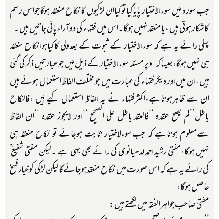
جب سورہ میں سوءالاختیار پایاگیاتوکیاان لڑکیوں کانکاح منعقد ہوگاجواس رسم
کاشکار ہوتی ہیں ،یامنعقدنہیں ہوگا۔اس میں فقہاء کی دوآراءپائی جاتیں ہیں ۔
پہلی رائے یہ ہے کہ سوءالاختیار کے ثبوت کے بعدولی کاکیاہوانکاح منعقد
ہی نہیں ہوگا،جیساکہ اوپرمسئلہ سوءالاختیار کے ذیل میں جوعبارتیں ذکرکی گئی
ہیں ،ان میں اور دیگر فقہاء کی عبارت میں جو مختلف الفاظ استعمال ہوئے ہیں
ان سے ظاہرہوتاہے،اکثرفقہاء نے یہ الفاظ استعمال کیے ہیں ،فالنکاح
باطل’’لم یصح عقدہ ‘‘فالعقد باطل علی الصحیح ‘‘اور لایجوز عقدہ ‘‘ان الفاظ
سےمعلوم ہوتاہے کہ جب سوءلاختیار ثابت ہوجائے تو نکاح منعقد ہی
نہیں ہوگا،مفتی رشید احمد لدھیانوی کی رائے بھی یہی ہے ۔لیکن مفتی شفیع ؒ
کی رائے یہ ہے کہ اس صورت میں نکاح منعقدہوجائےگالیکن لڑکی کوخیارفسخ
حاصل ہوگا،
مفتی صاحب جواہرالفقہ میں لکھتے ہیں: