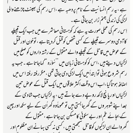
ہے ،یہ رسم انسانیت کے نام پردھبہ ہے ،اِس رسم کی بھینٹ چڑھنےوالی
لڑکی کی زندگی جہنم زار بن جاتی ہے۔
اِس رسم کی عملی صورت یہ ہے کہ کوہستانی معاشرے میں جب ایک قبیلے
کاآدمی دوسرے قبیلے کے کسی شخص کوقتل کردیتاہے ،توخون اور قتل
کے عوض میں قاتل کے قبیلے والےمقتول کے رشتہ داروں کو صلح میں
لڑکیاں دیتےہیں ،اس کوکوہستانی زبان میں ’’سُوْرَہ ‘‘کہاجاتاہے ۔جب یہ
رسم شروع ہوئی توابتدأ میں ایک لڑکی دی جاتی تھی ،مگر رفتہ رفتہ اس میں
اضافہ ہوتاگیا،اب اس وقت اکثر علاقوں میں ایک قتل کے عوض تین
لڑکیاں او رپانچ لاکھ روپے دے جاتے ہیں ،یہ لڑکیاں جب شادی کے
بعداپنے شوہر وں کے گھرجابستی ہیں تو عموماًوہ گھراُن کے لیے سکھ اور چین
کے بجائے غم اور بےسکونی کامسکن بن جاتاہے ،مقتول کے
گھروالےاِن لڑکیوں کوقاتل سمجھتی ہیں ، کسی نہ کسی بہانے اِن مظلوم اور