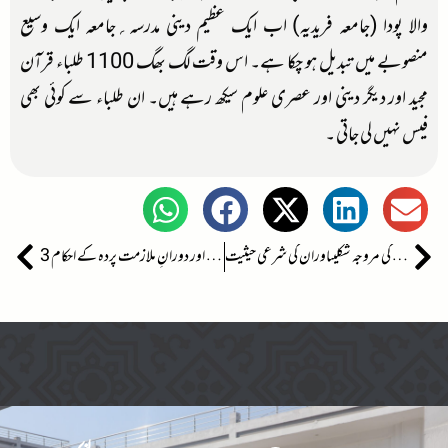
والا پودا (جامعہ فریدیہ) اب ایک عظیم دینی مدرسہ؍جامعہ ایک وسیع
منصوبے میں تبدیل ہو چکا ہے۔ اس وقت لگ بھگ 1100 طلباء قرآن
مجید اور دیگر دینی اور عصری علوم سیکھ رہے ہیں۔ ان طلباء سے کوئی بھی
فیس نہیں لی جاتی ۔
قتل بہ جذبۂ رحم کی مروجہ شکلیںاوران کی شرعی حیثیت
ملازمت پیشہ خواتین کا دائرہ کار اور دورانِ ملازمت پردہ کے احکام 3