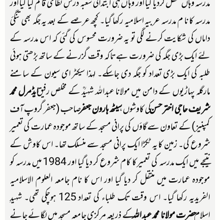
مدرسہ وہاں منتقل کردیا گیا اور وہا ں ہی ابتدائی شعبہ درسِ نظامی قائم کیا گیا اور
مدرسہ کا نا م مدرسہ عربیہ اسلامیہ رکھا گیا۔ کچھ عرصے کے بعد یہ جگہ بھی تنگیٔ
داماں کی شکایت کرنے لگی تو یہ ضرورت محسوس کی گئی کہ اس مدرسہ کے
لئے ایک بڑی جگہ کی ضرورت ہے تاکہ وقت گزرنے کے ساتھ بڑھتی ہوئی
طلبہ کی ایک بڑی تعداد کو جگہ دی جاسکے۔ لہذا سیکٹر ای سیون کے سامنے
مارگلہ پہاڑیوں کے دامن میں مولانا عبداللہ شہیدؒ کے مخلص رفیق
ايڈمرل محمد
شريف
،
حاجی اختر حسن
کی کاوشوں،
سیٹھ ہارون جعفر
صاحب (جعفر گروپ آف
کمپنیز) کے تعاون سے گاؤں کی پرانی مسجد کے ساتھ موجودہ عمارت کی تعمیر
شروع کی۔ زمین کا یہ ٹکڑا ایک پرانی مسجد سے منسلک تھا۔ اس کاوش کے
نتیجے میں ایک مدرسہ کی تعمیرکا کام شروع کر دیا گیا اور 1984 میں مدرسہ کو
موجودہ عمارت میں منتقل کر دیا گیا اور اس کا نام جامعہ العلوم الاسلامیہ
الفریدیہ رکھا گیا۔ اس وقت تک طلباء کی تعداد 125 ہوچکی تھی۔ شہیدِ
اسلام
حضرت مولانا محمد عبد اللہ
کے ذریعہ مرکزی جامعہ مسجد میں لگائے جانے