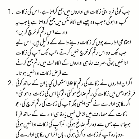
جب کوئی فرد اپنی زکات ان اداروں میں جمع کراتا ہے، اس کی زکات
کب ادا ہوگی؟ جب وہ پیسے ان اکاؤنٹس میں جمع کرواتا ہے یا جب یہ
ادارے اس رقم کو خرچ کریں؟
اجتماعی ادارے چوں کہ زکات دینے والے کے وکیل ہیں، اس لیے
جب تک وہ اس رقم کو خرچ نہیں کرتے ،تب تک آپ کی زکات
ادانہیں ہوتی،صرف رفاہی اداروں کے اکاونٹ میں رقم جمع کرنے
سےفرضِ زکات ادانہیں ہوتا ۔
اگر ان اداروں نے زکات کی رقم کا غلط استعمال کیا یا ان کے ساتھ کوئی
فراڈ ہوا جس میں زکات کی رقم ضائع ہوگئی، تو کیا اس کی زکات ادا ہو گئی؟
اگررفاہی ادارے نے کسی ایسی جگہ آپ کی زکات کی رقم خرچ کی ، جو
زکات کے مصارف میں شامل نہیں یارفاہی ادارے کے ساتھ فراڈ
ہوجاتاہے جس سے وہ رقم ضائع ہوگی، تو آپ کی زکات ادانہیں ہوئی
،دوبارہ آپ کو زکات اداکرنی ہوگی ۔ہاں اگر اس رفاہی ادارے کی