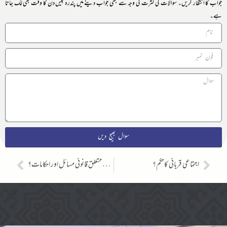
جواب کا انتظار کریں۔ سوالات کی کثرت کی وجہ سے کبھی جواب دینے میں پندرہ بیس دن کا وقت بھی لگ جاتا
ہے۔
سوال بھیج دیں
اجتماعی قربانی کاحکم؟
نکاح سے متعلق قانونی مسائل اور احکامات؟