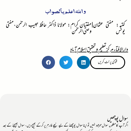
واللہ اعلم بالصواب
کتبہ: مفتی عثمان
|
مفتیان کرام: مولانا ڈاکٹر حافظ حبیب الرحمٰن،مفتی
یونس
وصی الرحمٰن
دارالافتاء مرکز تعلیم وتحقیق اسلام آباد
فتویٰ پرنٹ کریں
سوال پوچھیں
اگر آپ کا مطلوبہ سوال موجود نہیں تو اپنا سوال پوچھنے کے لیے نیچے فارم پر کرکے بھیج دیں، سوال بھیجنے کے بعد