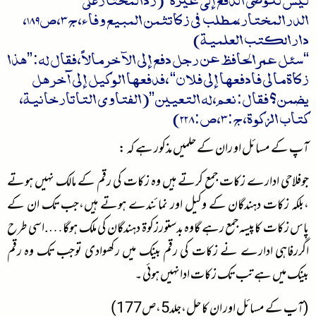
الدرالمختار،مطلب فی زکاتثمن المبیع وفاء، ج3، ص189،
دارالکتب العلمیة)
“سئل عمر الحافظ عن رجل دفع إلی الآخر مالاً، فقال لہ: ”ھذا
زکاة مالي فادفعھا إلی فلان“ ، فدفعھا الوکیل إلی آخر ھل
یضمن؟ فقال: نعم، لہ التعیین”(الفتاوی التاتارخانیة،
کتاب الزکوة، ج:3، ص:228)
آپ کے مسائل او ران کے حلمیں مذکور ہے کہ :
جوفلاحی ادارے زکات جمع کرتے ہیں وہ زکات کی رقم کے مالک نہیں ہوتے
،بلکہ زکات دہندگان کے وکیل اور نمائندے ہوتے ہیں،جب تک ان کے
پاس زکات کاپیسہ جمع رہے گاوہ بدستورزکوۃ دہندگان کی ملک ہوگا….اسی طرح
اگررفاہی ادارے نے زکات کی رقم بینک میں رکھوادی توجب تک وہ رقم
بینک میں ہے تب تک زکات ادانہیں ہوئی ۔
(آپ کے مسائل اور ان کا حل،جلد5،ص177)