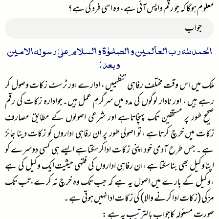
معلوم ہوگا کہ جو رقم واپس آئی ہے، وہ اسی فرد کی ہے؟
جواب
الحمدللہ رب العالمین والصلوٰۃ والسلام علیٰ رسولہ الامین
وبعد:
ملک میں اس وقت مختلف رفاہی تنظیمیں ، ادارے اور ٹرسٹ زکات وصول کر
رہے ہیں ، اور نادار لوگوں کی مدد میں سرگرمِ عمل ہیں۔جوادارہ زکات کی رقم
صحیح طور پر مستحقین تک پہنچاتاہے اور شرعی اصولوں کے مطابق مصارف
زکات میں خرچ کرتاہے ،تو اصولی طور پر ان رفاہی اداروں کو زکات دینا جائز
ہے ۔ جس طرح آدمی خود اپنی زکات اداکرسکتاہے ایسے ہی کسی دوسرے کو
اپناوکیل بھی بناسکتاہے ،ان رفاہی اداروں کی فقہی حیثیت ایک وکیل کی ہے
،وکیل کے بارے میں اصول یہ ہے کہ جب تک وہ خرچ نہ کرے،تب تک
مزکی(زکات ادا کرنے والا) کی زکات ادانہیں ہوتی ہے ۔
صورت مسئولہ کاجواب بالترتیب یہ ہے :