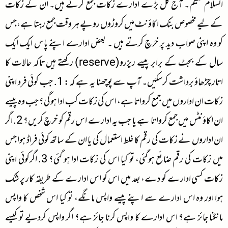
السلام علیکم۔ آج کل بڑے ادارے زکات جمع کرتے ہیں۔ ان کے زکات
کے لیے مخصوص بنک اکاؤنٹ میں کروڑوں روپے ہر وقت جمع رہتا ہے،جس
کو وہ اپنی صواب دید پر خرچ کرتے ہیں ۔ بعض ادارے اپنے پاس ایک ایک
سال کے بجٹ کے برابر پیسے ریزرو(reserve) رکھتے ہیں تاکہ حالات کا
اتار چڑھاؤ برداشت کرسکیں۔ آپ سے پوچھنا یہ ہے کہ: 1. جب کوئی فرد اپنی
زکات ان اداروں میں جمع کرواتا ہے، اس کی زکات کب ادا ہوگی؟ جب وہ پیسے
ان اکاؤنٹس میں جمع کرواتا ہے یا جب یہ ادارے اس رقم کو خرچ کریں؟ 2. اگر
ان اداروں نے زکات کی رقم کا غلط استعمال کی یا ان کے ساتھ کوئی فراڈ ہوا جس
میں زکات کی رقم ضائع ہوگئی، تو کیا اس کی زکات ادا ہو گئی؟ 3. اگرکوئی اپنی
زکات کسی ادارے کو دے، بعد میں اس کو اس ادارے کے طریقہ کار پر شک
ہوا اور وہ اس ادارے سے اپنے پیسے واپس مانگے، تو کیا اس شخص کا واپس
مانگنا جائز ہے؟ اس ادارے کا واپس کرنا جائز ہے؟ اگر واپس کردیے تو کیسے