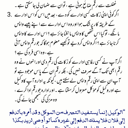
غفلت سے رقم ضائع ہوئی ہے ،تو ان سے ضمان لی جاسکتی ہے ۔
اگرکوئی اپنی زکات کسی ادارے کو دے، بعد میں اس کو اس ادارے
کے طریقہ کار پر شک ہوا اور وہ اس ادارے سے اپنے پیسے واپس
مانگے، تو کیا اس شخص کا واپس مانگنا جائز ہے؟ اس ادارے کا واپس
کرنا جائز ہے؟ اگر واپس کردیے تو کیسے معلوم ہوگا کہ جو رقم واپس آئی
ہے، وہ اسی فرد کی ہے؟
اگرآپ نے کسی رفاہی ادارے کو زکات کی رقم دی اور انہوں نے وہ
رقم ابھی تک آگے صرف نہیں کی ، بلکہ رقم ان کے پاس موجود ہے تو
آپ ان سے اپنی رقم واپس لےسکتے ہیں ،کیونکہ یہ ادارہ آپ کاوکیل
ہے اور وکیل کومؤکل معزول کرسکتا ہے ۔اور ادارہ جو رقم ادا کرے ،
وہ مزکی کی سمجھی جائے گی۔
“الوكيل إنما يستفيد التصرف من الموكل وقد أمره بالدفع
إلى فلان فلا يملك الدفع إلى غيره كما لو أوصى لزيد بكذا
ليس للوصي الدفع إلى غيره”(ردالمحتارعلی