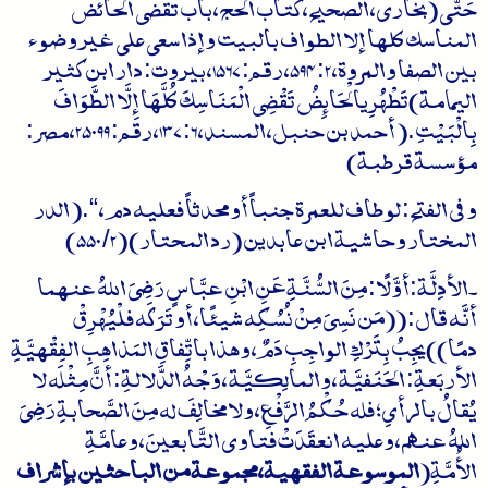
حَتَّى (بخاري، الصحيح، كتاب الحج، باب تقضي الحائض
المناسك كلها إلا الطواف بالبيت وإذا سعى على غير وضوء
بين الصفا والمروة، 2: 594، رقم: 1567، بيروت: دار ابن كثير
اليمامة)تَطْهُرِيالْحَائِضُ تَقْضِي الْمَنَاسِكَ كُلَّهَا إِلَّا الطَّوَافَ
بِالْبَيْتِ.( أحمد بن حنبل، المسند، 6: 137، رقم: 25099، مصر:
مؤسسة قرطبة)
وفي الفتح: لو طاف للعمرة جنباً أو محدثاً فعليه دم ، “.( الدر
المختار وحاشية ابن عابدين (رد المحتار) (2/ 550)
۔الأدِلَّة:أوَّلًا: مِنَ السُّنَّةِعَنِ ابْنِ عبَّاسٍ رَضِيَ اللهُ عنهما
أنَّه قال: ((مَن نَسِيَ مِنْ نُسُكِه شيئًا، أو تَرَكَه فلْيُهْرِقْ
دمًا))يجِبُ بِتَرْكِ الواجِبِ دَمٌ، وهذا باتِّفاقِ المَذاهِبِ الفِقْهيَّةِ
الأربَعةِ: الحَنَفيَّة ، والمالِكيَّة ، وَجْهُ الدَّلالةِ: أنَّ مِثْلَه لا
يُقالُ بالرأيِ؛ فله حُكْمُ الرَّفْعِ، ولا مخالِفَ له مِنَ الصَّحابةِ رَضِيَ
اللهُ عنهم، وعليه انعقَدَتْ فتاوى التَّابعينَ، وعامَّةِ
الأُمَّةِ(
الموسوعة الفقهية، مجموعة من الباحثين بإشراف