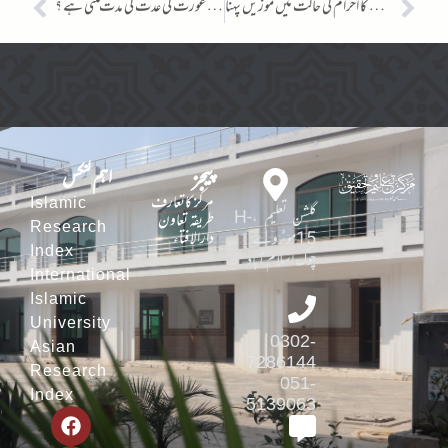
عورت کا احرام کی حالت میں موزیں پہنا
طلاق شدہ عورت کی عدت کی مدت کتنی ہے ؟
پیجز
اہم لنکس
مرکز کاتعارف
Islamic
گلشن تعلیم ،H-
طریقہ تعاون
Research
دارالافتاء
15موٹروے
Index
چوک اسلام آباد
International
Islamic
University
0302-
Asian
7286144
Research
051-
Index
5139063