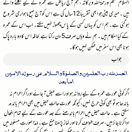
السلام علیکم ورحمۃاللہ وبرکاتہ ، ہم آج ریاض سے عمرہ کے لیے نکلنے والے
ہیں ۔ میری بیٹی جو ابھی تقریباً 12سال کی ہے اس کو آج صبح ماہواری شروع
ہو گئی ہے۔ ہم اس کو یہاں کسی کے پاس چھوڑ نہیں سکتے۔ اب اس کے عمرہ
کے کیا احکام ہیں ۔ ہم نے وہاں صرف 5 دن رکنا ہے لحاظہ اس کا دو بارہ پاک
ہونا بھی اس سفر میں ممکن نہیں ہو گا۔
جواب
الحمدللہ رب العلمین والصلوٰۃ والسلام علی رسولہ الامین
امابعد
اگر کوئی عورت عمرہ کے لیے روانہ ہو اور اسے حیض آ جائے اوراگر احرام نہ
باندھا ہو تو بھی کوئی حرج نہیں، کیونکہ عورت حالتِ حیض میں بھی احرام باندھ
سکتی ہے۔ حالتِ حیض میں احرام باندھنے کے بعد عورت کے لیے تمام افعال
اداکرنا جائز ہیں، صرف طواف کرنا اور نماز پڑھنا منع ہے۔لہٰذا صورتِ مسئولہ میں