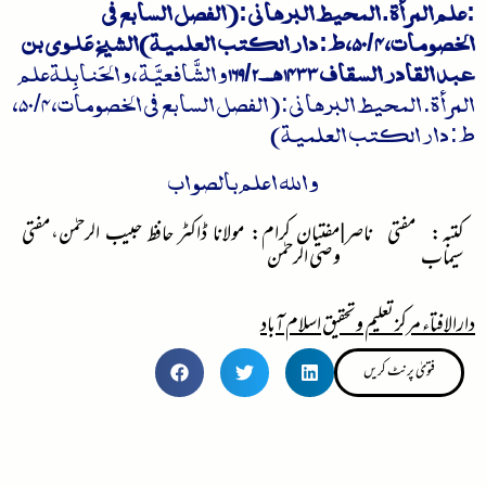
:ﻋﻠﻢ اﻟﻤﺮﺃة. المحیط البرھاني: (الفصل السابع في
الخصومات، 50/4، ط: دار الكتب العلمية)الشيخ عَلوي بن
عبد القادر السقاف 1433 هـ۔169/2
والشَّافعيَّة ، والحَنابِلةﻋﻠﻢ
اﻟﻤﺮﺃة. المحیط البرھاني: (الفصل السابع في الخصومات، 50/4،
ط: دار الكتب العلمية)
واللہ اعلم بالصواب
کتبہ: مفتی ناصر
|
مفتیان کرام: مولانا ڈاکٹر حافظ حبیب الرحمٰن،مفتی
سیماب
وصی الرحمٰن
دارالافتاء مرکز تعلیم وتحقیق اسلام آباد
فتویٰ پرنٹ کریں