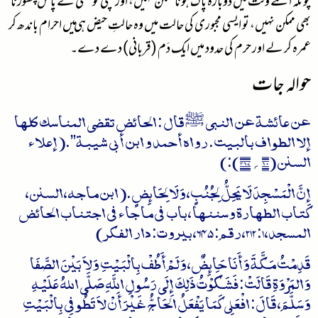
چونکہ اتنے وقت میں دوبارہ پاک ہونا ممکن نہیں، اور بچی کو کسی کے پاس چھوڑنا
بھی ممکن نہیں، تو ایسی مجبوری کی حالت میں وہ حالتِ حیض ہی میں احرام باندھ کر
عمرہ کر لے اور حرم کی حدود میں ایک دَم (قربانی) دے دے۔
حوالہ جات
عن عائشة عن النبي ﷺ قال : الحائض تقضي المناسک کلها
إلا الطواف بالبیت. رواه أحمد و ابن أبي شیبة”.( إعلاء
السنن (۱۰ ؍ ۳۱۷ ):)
إِنَّ الْمَسْجِدَ لَا يَحِلُّ لِجُنُبٍ، وَلَا لِحَائِضٍ.( ابن ماجه، السنن،
كتاب الطهارة وسننها ، باب في ما جاء في اجتناب الحائض
المسجد، 1: 212، رقم: 645، بيروت: دار الفكر)
قَدِمْتُ مَكَّةَ وَأَنَا حَائِضٌ، وَلَمْ أَطُفْ بِالْبَيْتِ وَلاَ بَيْنَ الصَّفَا
وَالمَرْوَةِ قَالَتْ: فَشَكَوْتُ ذَلِكَ إِلَى رَسُولِ اللَّهِ صَلَّى اللهُ عَلَيْهِ
وَسَلَّمَ، قَالَ: افْعَلِي كَمَا يَفْعَلُ الحَاجُّ غَيْرَ أَنْ لاَ تَطُوفِي بِالْبَيْتِ