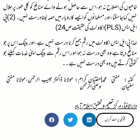
خامیوں کی اصلاح نہ ہو،اس سے حاصل ہونے والے منافع کو کلی طور پر حلال
نہیں کہاجاسکتا،اور مسلمانوں کو ایسے کاروبار میں حصہ لینادرست نہیں۔ (2)پی
ایل ایس (PLS)اکاونٹ کی حقیقت ص24)
لہذا پی ایل ایس اکاونٹ میں رقم جمع کرنا درست نہیں ہے ،اور بینک اس پر جو
منافع دیتاہے وہ بھی درست نہ ہوا اور اس رقم سے بینک اپنی خدمات کیلئے جو
کٹوتی کرتے ہیں وہ بھی درست نہیں ہے ۔۔
کتبہ: مفتی محمد
|
مفتیان کرام: مولانا ڈاکٹڑ حبیب الرحمٰن،مولانا مفتی
سلیمان
وصی الرحمٰن
دارالافتاء مرکز تعلیم وتحقیق اسلام آباد
فتویٰ پرنٹ کریں