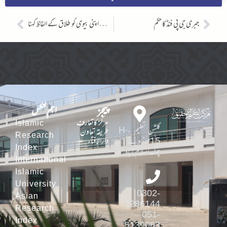
جبری جی پی فنڈکا حکم
فون پے اپنی بیوی کو طلاق کے الفاظ کہنا
پیجز
اہم لنکس
مرکز کاتعارف
Islamic
گلشن تعلیم ،H-
طریقہ تعاون
Research
دارالافتاء
15موٹروے
Index
چوک اسلام آباد
International
Islamic
University
0302-
Asian
7286144
Research
051-
Index
5139063