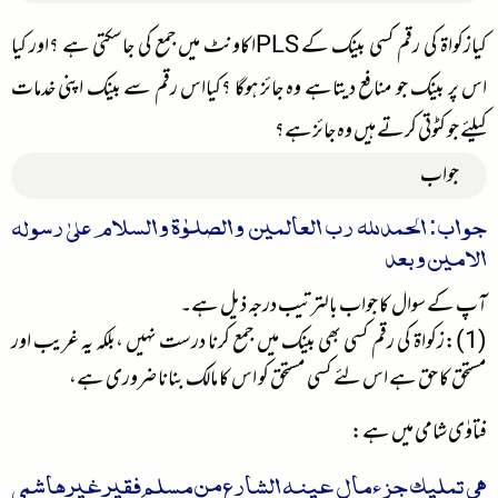
کیازکواۃ کی رقم کسی بینک کے PLSاکاونٹ میں جمع کی جاسکتی ہے ؟اور کیا
اس پر بینک جو منافع دیتاہے وہ جائز ہوگا ؟کیااس رقم سے بینک اپنی خدمات
کیلئے جو کٹوتی کرتے ہیں وہ جائزہے؟
جواب
جواب: الحمدللہ رب العالمین والصلوٰۃ والسلام علیٰ رسولہ
الامین وبعد
آپ کے سوال کا جواب بالترتیب درجہ ذیل ہے۔
(1):زکواۃ کی رقم کسی بھی بینک میں جمع کرنا درست نہیں ،بلکہ یہ غریب اور
مستحق کا حق ہے اس لئے کسی مستحق کو اس کا مالک بنانا ضروری ہے،
فتاوٰی شامی میں ہے:
ھی تملیک جزء مال عینہ الشارع من مسلم فقیرغیرھاشمی