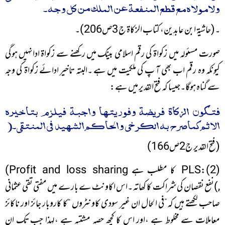
ولامولاہ مع قطع المنفعۃ عن الملک من کل وجہ ۔
۔(حاشیۃ ابن عابدین، کتاب الزکاۃ ج 3ص206)۔
صورت مسئولہ میں زکواۃ کی رقم اسلامی بینک میں رکھنے سے زکواۃ ادانہیں ہوگی
کیونکہ وہ رقم اب بھی آ پ کی ملکیت میں ہے ۔البتہ تاخیر ادائے زکواۃ کی وجہ
سے گناہ ہوگا۔جیسا کہ فتح القدیر میں ہے:
فتکون الزکاۃ فریضۃ وفوریتھا واجبۃ فیلزم بتاخیرہ
الاثم کماصرح بہ الکرخی والحاکم الشھید فی المنتقی۔(
(فتح القدیر ج2ص166)
(2):PLS کا مطلب ہے Profit and loss sharing)
,)نفع نقصان کی شراکت کا کھاتہ ۔اس اکاونٹ ے بارے میں مفتی تقی عثمانی
صاحب لکھتے ہیں کہ”فی الحال ان غیر سودی کاونٹروں “کا کاروبار جائز اور ناکائز
معاملات سے مخلوط ہے ،اور اس کا کچھ حصہ مشتبہ ہے ،لہذا جب تک ان