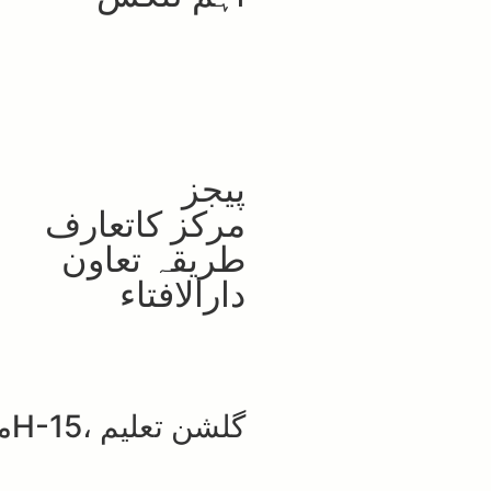
پیجز
مرکز کاتعارف
طریقہ تعاون
دارالافتاء
گلشن تعلیم ،H-15موٹروے چوک اسلام آباد