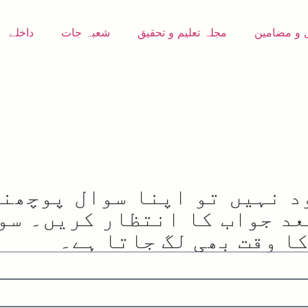
 و مضامین
مجلہ تعلیم و تحقیق
شعبہ جات
داخلے
د نہیں تو اپنا سوال پوچھنے
د جواب کا انتظار کریں۔ سوا
ا وقت بھی لگ جاتا ہے۔