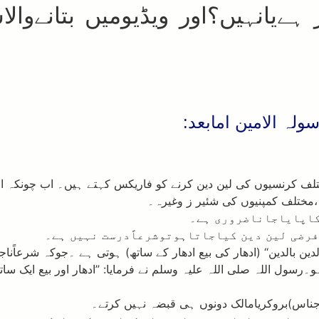
ز ہےیانہیں؟اور ویڈیومیں بتانے
ولہ الامین امابعد:
کامخفف ہے، یعنی دنیا کے مختلف کرنسیوں کی لین دین کرنے کو فاریکس کہتے
،مختلف کمپنیوں کی شئیر ز وغیرہ۔
 کاپایاجاناضروری ہے۔
ین بالدین‘‘ (ادھار کی بیع ادھار کے ساتھ) ہوتی ہے ۔جوکہ شرعاًناج
ہو۔رسول اللہ صلی اللہ علیہ وسلم نے فرمایا: ”ادھار اور بیع ایک س
ناس)بروکریامالک دونوں ہی قبضہ نہیں کرتے۔