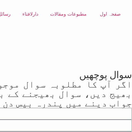
صفحہ اول
مطبوعات ومقالات
دارلافتاء
رسائل
سوال پوچھیں
اگر آپ کا مطلوبہ سوال موجو
بھیج دیں، سوال بھیجنے کے بع
جواب دینے میں پندرہ بیس دن ک