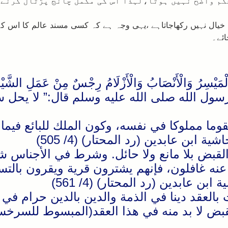
م واضح نہیں ہوتا،لہذا اس کی مکمل چانج پڑتال کرنے ک
ل نہیں رکھاجاتاہے ،یہی وجہ ہے کہ کسی مسند عالم کا اس کے جو
ائے۔
لْمَيْسِرُ وَالْأَنْصَابُ وَالْأَزْلَامُ رِجْسٌ مِنْ عَمَلِ الشَّيْط
ل الله صلى الله عليه وسلم قال:” لا يحل سلف
ما مملوكا في نفسه، وكون الملك للبائع فيما ي
ابن عابدين (رد المحتار) (4/ 505)
لقبض بلا مانع ولا حائل. وشرط في الأجناس شرط
س عنه غافلون، فإنهم يشترون قرية ويقرون بالت
 عابدين (رد المحتار) (4/ 561)
بت بالعقد دينا في الذمة والدين بالدين حرام ف
بض لا بد منه في هذا العقد(المبسوط للسرخسي (14