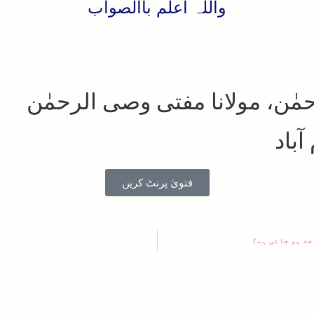
واللہ اعلم باالصواب
رحمٰن، مولانا مفتی وصی الرحمٰن
ٓباد
فتویٰ پرنٹ کریں
فذ ہو جاتی ہے؟