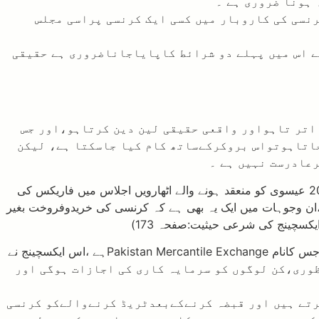
رنسی کی کاروبار میں کسی ایک کرنسی پراسی مجلس
ے اس میں پہلے دو شرائط کاپایاجاناضروری ہے حقیقی
 اتر تاہواور واقعی حقیقی لین دین کرتاہو،اور جس
جاتاہوتواس بروکرکےساتھ کام کیا جاسکتا ہے، لیکن
عادرست نہیں ہے ۔
رابطہ عالم اسلامی کے تحت اسلامی فقہ اکیڈمی کی کونسل مکہ مکرمہ میں 10 -14 ربیع الاول 1427 ہجری بمطابق 8 – 12 اپریل 2006 عیسوی کو منعقد ہونے والے اٹھارویں اجلاس میں فاریکس کی
ے،ان وجوہات میں ایک یہ بھی ہے کہ کرنسی کی خریدوفروخت بغیر
کسچینج کی شرعی حیثیت:صفحہ 173)
سوال میں مذکورجس ویڈیو کا حوالہ آپ نے دیاہے، اس میں موصوف جس شریعہ فورم کی بات کررہیں وہ SECPکا رجسٹرڈادارہ ہے، جس کانام Pakistan Mercantile Exchangeہے ،اس ایکسچینج نے
عریف،قوانین کی منظوری،کن لوگوں کو سرمایہ کاری کی اجازات ہوگی اور
کرتے ہیں اور قبضہ کرنےکےبعدٹریڈ کرنےوالےکو کرنسی