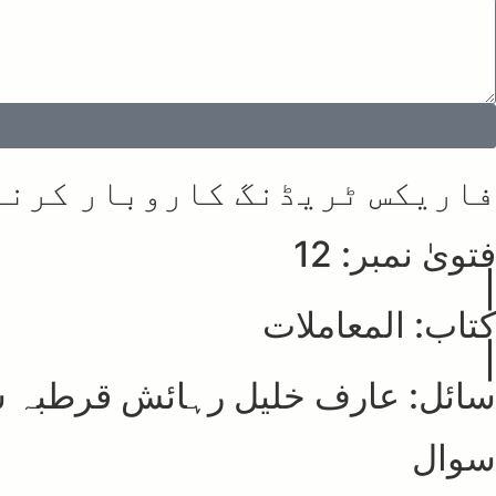
فاریکس ٹریڈنگ کاروبار کرنا
فتویٰ نمبر: 12
|
کتاب: المعاملات
|
سائل: عارف خلیل رہائش قرطبہ س
سوال