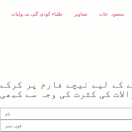
منصوبہ جات
تصاویر
طلباء کودی گئی سہولیات
 کے لیے نیچے فارم پر کرکے
لات کی کثرت کی وجہ سے کبھی