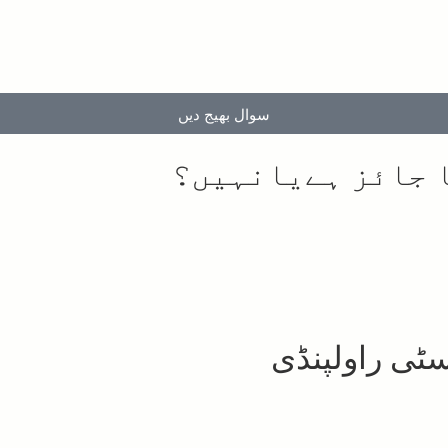
سوال بھیج دیں
 جائز ہےیانہیں؟
ٹی راولپنڈی