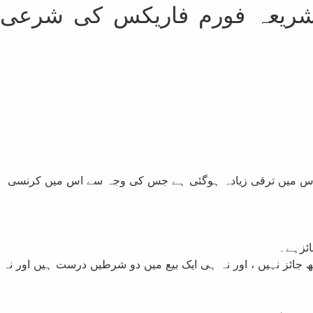
والاشریعہ فورم فاریکس کی شرعی
 ہیں۔ اب چونکہ اس میں ترقی زیادہ ہوگئی ہے جس کی وجہ سے اس میں کرنسی
ائزہے۔
اتھ جائز نہیں ، اور نہ ہی ایک بیع میں دو شرطیں درست ہیں اور نہ