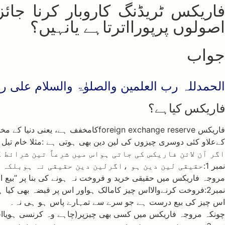
فاریکس ٹریڈنگ کاروبار کرنا جائ
اصولوں پرپورااترتاہے یانہیں؟
جواب
الحمدللہ رب العلمین والصلوٰۃ والسلام علی رس
فاریکس کیاہے؟
فاریکس foreign exchange reserve
کےعلاو کئی دوسری چیزوں کی لین دین بھی ہوتی ہے :مثلا خام تیل 
اگر آن لائن فاریکس کی جاتی ہواس میں شرعاً تین شرائط
نمبر 1:حقیقی لین دین ہو ،اگرلین دین حقیقی نہ ہوبلکہ فرضی لین دین کیاجاتاہوتوشرعاًدرست نہیں ہے۔
مروجہ فاریکس میں حقیقی خرید و فروخت نہ ہونے کی بنا پر ’’بیع الد
نمبر2:فروخت کرنےوالااس چیز کامالک ہواور اس پر قبضہ بھی کیا 
اس چیز کی بیع درست ہے جو سرے سے تمہارے پاس ہو ہی نہ۔
چونکہ مروجہ فاریکس میں کسی بھی چیزپر(چاہے وہ کرنسی ہویااج