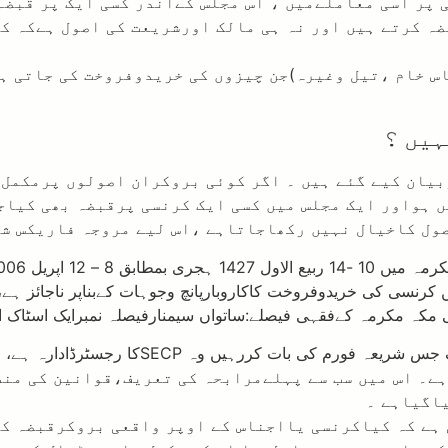
ضہ کرتے ہیں اور نہ ہی مالک اورشریعت کی اصول ہےکہ ک
اس خام ،تیل وغیرہ)جن چیزوں کی خریدوفروخت کی جاتی ہ
ہیں ؟
ربیان کیے گئے ہیں ۔ اگر کوئی بروکران اصولوں پرمکمل
یں ہواور ایک مجلس میں کسی ایک کرنسی پرقبضہ بھی کیا
ول کاخیال نہیں رکھاجاتاہے ،اس لیے مروجہ فاریکس شر
 کرنسی کی خریدوفروخت کاکاروبارپانچ وجوہات کےبناپر ناجائز ہ
 مکہ مکرمہ کےفقہی فیصلے:ساتواں سیمنارفیصلہ نمبرایک اسٹاک ای
ائٹ پر دیں ہیں ، وہ 5صفحات پر مشتمل ہے۔ اس میں سب سے پہلےمرابحہ کی ت
یاگیاہے ۔
ی ہے کہ کیاکرنسی یااجناس کے اوپر واقعی بروکرقبضہ 