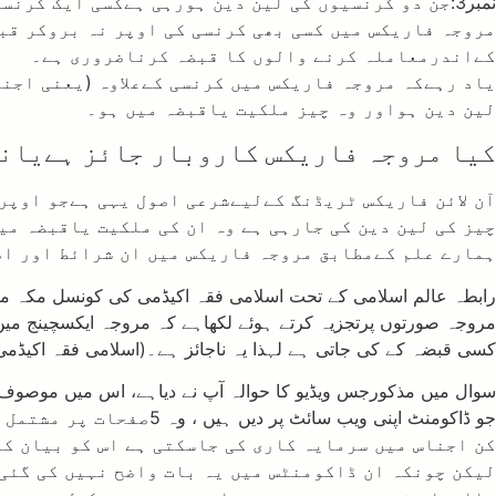
نمبر3:جن دو کرنسیوں کی لین دین ہورہی ہےکسی ایک کرنسی پر اسی معاملےمیں ، اس مجلس کےاندر کسی ایک پر قبضہ ہونا ضروری ہے ۔
مروجہ فاریکس میں کسی بھی کرنسی کی اوپر نہ بروکر قب
کےاندرمعاملہ کرنے والوں کا قبضہ کرناضروری ہے۔
یاد رہےکہ مروجہ فاریکس میں کرنسی کےعلاوہ (یعنی اجن
لین دین ہواور وہ چیز ملکیت یاقبضہ میں ہو۔
کیا مروجہ فاریکس کاروبار جائز ہےیان
آن لائن فاریکس ٹریڈنگ کےلیےشرعی اصول یہی ہےجو اوپ
چیز کی لین دین کی جارہی ہے وہ ان کی ملکیت یاقبضہ م
ہمارے علم کےمطابق مروجہ فاریکس میں ان شرائط اور اص
مروجہ صورتوں پرتجزیہ کرتے ہوئے لکھاہے کہ مروجہ ایکسچینج میں
کسی قبضہ کے کی جاتی ہے لہذا یہ ناجائز ہے۔(اسلامی فقہ اکیڈمی
جو ڈاکومنٹ اپنی ویب س
کن اجناس میں سرمایہ کاری کی جاسکتی ہے اس کو بیان ک
لیکن چونکہ ان ڈاکومنٹس میں یہ بات واضح نہیں کی گئ