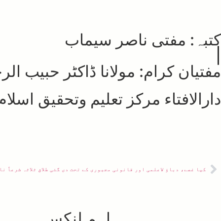
کتبہ: مفتی ناصر سیماب
|
مفتیان کرام: مولانا ڈاکٹر حبیب ال
دارالافتاء مرکز تعلیم وتحقیق اسلام ا
کیا غصے، دباؤ لاعلمی اور قانونی مجبوری کے تحت دی گئی طلاق ثلاثہ شرعاً نا
اہم لنکس