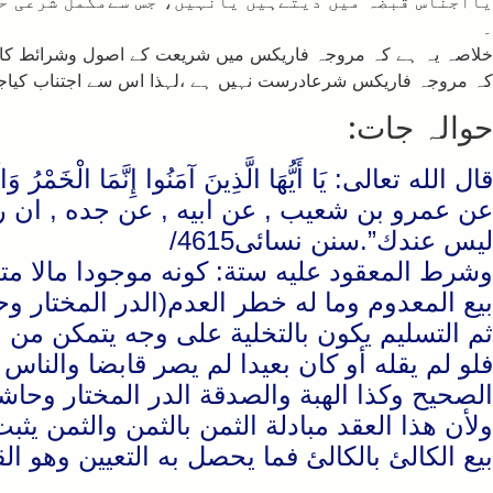
یااجناس قبضہ میں دیتےہیں یانہیں، جس سےمکمل شرعی حک
۔
خلاصہ یہ ہے کہ مروجہ فاریکس میں شریعت کے اصول وشرائط کا خیا
کہ مروجہ فاریکس شرعادرست نہیں ہے ،لہذا اس سے اجتناب کیاج
حوالہ جات:
قال الله تعالى: يَا أَيُّهَا الَّذِينَ آمَنُوا إِنَّمَا الْخَمْرُ وَا
عن عمرو بن شعيب , عن ابيه , عن جده , ان رسو
ليس عندك”.سنن نسائی4615/
وشرط المعقود عليه ستة: كونه موجودا مالا متقو
بيع المعدوم وما له خطر العدم(الدر المختار وحاشية 
ثم التسليم يكون بالتخلية على وجه يتمكن من ا
فلو لم يقله أو كان بعيدا لم يصر قابضا والنا
الصحيح وكذا الهبة والصدقة الدر المختار وحاشية ابن
ولأن هذا العقد مبادلة الثمن بالثمن والثمن يث
بيع الكالئ بالكالئ فما يحصل به التعيين وهو الق