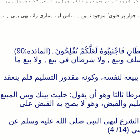
ی ضرورت ہے، جس میں کافی چیزیں ابھی تک مجہول ہیں
از پر فتوی ٰ موجود نہیں ہے ،اس لیے ہماری رائے بھی یہی ہے
َانِ فَاجْتَنِبُوهُ لَعَلَّكُمْ تُفْلِحُونَ۔(المائده:90)
 وبيع , ولا شرطان في بيع , ولا بيع ما
بيعه لنفسه، وكونه مقدور التسليم فلم ينعقد
ا ثالثا وهو أن يقول: خليت بينك وبين المبيع
سليم والقبض، وهو لا يصح به القبض على
ي الشرع لنهي النبي صلى الله عليه وسلم عن
/ 4)