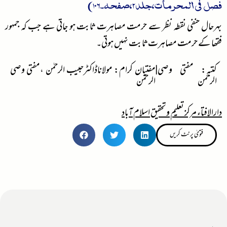
فصل فی المحرمات،جلد2،صفحہ۔106)
بہرحال حنفی نقطہ نظر سے حرمت مصاہرت ثابت ہو جاتی ہے جب کہ جمہور
فقھا کے حرمت مصاہرت ثابت نہیں ہوتی۔
کتبہ: مفتی وصی
|
مفتیان کرام: مولاناڈاکٹرحبیب الرحمٰن ،مفتی وصی
الرحمن
الرحمٰن
دارالافتاء مرکز تعلیم وتحقیق اسلام آباد
فتویٰ پرنٹ کریں