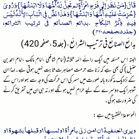
قَالَ{مَنْ نَظَرَ إلَى فَرْجِ امْرَأَةٍ لم تَحِلَّ لَهُ أُمُّهَا وَلَا ابْنَتُهَا } وَرُوِيَ
{ حُرِّمَتْ عَلَيْهِ أُمُّهَا وَابْنَتُهَا } وَهَذَا نَصٌّ فِي الْبَابِ ؛ لِأَنَّهُ لَيْسَ
فِيهِ ذِكْرُ النِّكَاحِ .بدائع الصنائع في ترتيب الشرائع،
(جلد5،صفحہ 420 )
بدائع الصنائع في ترتيب الشرائع،(جلد5،صفحہ 420 )
البتہ اس مسئلہ میں ایک رائے ائمہ ثلاثہ(امام شافعی ،امام مالک ،امام احمدبن
حنبل) کی بھی ہے کہ زناسے حرمت مصاہرت ثابت نہیں ہوتی ہے۔لہذا ان
کے نزدیک مذکورہ بالہ صورت میں سسر کی اس حرکت کی وجہ سے بہو اور اس کے
شوہرا یک دوسرے کے لیے حرام نہیں ہونگے اور نہ ہی ان میں تفریق کرنے
کی ضرورت ہوگی۔
الموسوعۃ الفقہیۃ میں ہے :
ویری الحنفیۃ ان امن زنی بامرأۃ اولمسھا اوقبلھا بشہوۃ او
نظر الی فرج امرأۃ لم تحل لہ امھا و لابنتھا