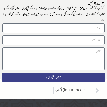
سوال پوچھیں
اگر آپ کا مطلوبہ سوال موجود نہیں تو اپنا سوال پوچھنے کے لیے نیچے فارم پر کرکے بھیج دیں، سوال بھیجنے کے بعد
جواب کا انتظار کریں۔ سوالات کی کثرت کی وجہ سے کبھی جواب دینے میں پندرہ بیس دن کا وقت بھی لگ جاتا
ہے۔
سوال بھیج دیں
کیا بیمہ ( (insurance میں ملازمت کرنا شرعادرست ہے؟