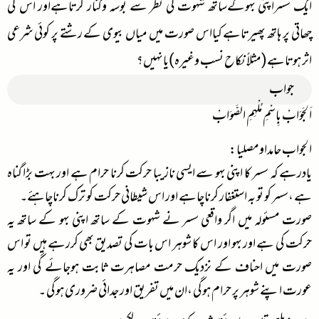
ایک سسراپنی بہوکےساتھ شہوت کی نظر سے بوسہ وکنار کرتاہےاور اس کی
چھاتی پر ہاتھ پھیرتاہے کیااس صورت میں میاں بیوی کے رشتے پر کوئی شرعی
اثر ہوتاہے(مثلاًنکاح نسب وغیرہ)یانہیں؟
جواب
اَلجَوَابْ بِاسْمِ مُلْہِمِ الصَّوَابْ
الجواب حامداومصلیا:
یادرہے کہ سسر کا اپنی بہو سے ایسی نازیبا حرکت کرنا حرام ہے اور بہت بڑا گناہ
ہے ،سسر کو تو بہ استغفار کرناچاہے اور اس شیطانی حرکت کو ترک کرناچاہئے۔
صورت مسئولہ میں اگر واقعی سسر نے شہوت کے ساتھ اپنی بہو کے ساتھ یہ
حرکت کی ہے اور بہو اور اس کا شوہر اس بات کی تصدیق بھی کررہے ہیں تو اس
صورت میں احناف کے نزدیک حرمت مصاہرت ثابت ہوجائے گی اور یہ
عورت اپنے شوہر پر حرام ہوگی ،ان میں تفریق اور جدائی ضروری ہوگی ۔