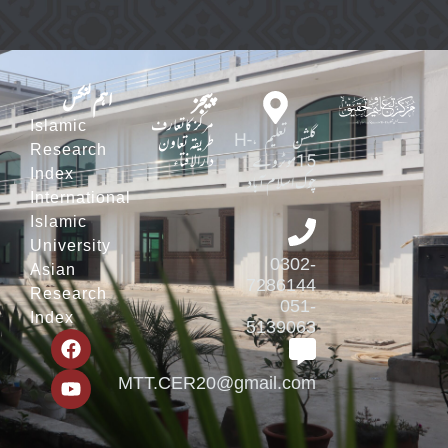
پیجز
اہم لنکس
مرکز کاتعارف
Islamic
گلشن تعلیم ،H-
طریقہ تعاون
Research
دارالافتاء
15موٹروے
Index
چوک اسلام آباد
International
Islamic
University
0302-
Asian
7286144
Research
051-
Index
5139063
MTT.CER20@gmail.com