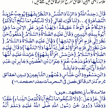
علامہ زیلعی تبیین الحقائق شرح کنز الدقائق میں لکھتے ہیں :
قَالَ رَحِمَهُ اللَّهُ ( وَالزِّنَا وَاللَّمْسُ وَالنَّظَرُ بِشَهْوَةٍ يُوجِبُ حُرْمَةَ
الْمُصَاهَرَةِ )…وَلَنَا قَوْله تَعَالَى { وَلَا تَنْكِحُوا مَا نَكَحَ آبَاؤُكُمْ}
وَالنِّكَاحُ هُوَ الْوَطْءُ حَقِيقَةً ؛ وَلِهَذَا حُرِّمَ عَلَى الِابْنِ مَا وَطِئَ
أَبُوهُ بِمِلْكِ الْيَمِينِ وَقَالَ عَلَيْهِ الصَّلَاةُ وَالسَّلَامُ { مَلْعُونٌ مَنْ
نَظَرَ إلَى فَرْجِ امْرَأَةٍ وَابْنَتِهَا } وَقَالَ عَلَيْهِ الصَّلَاةُ وَالسَّلَامُ {
مَنْ نَظَرَ إلَى فَرْجِ امْرَأَةٍ لَمْ تَحِلَّ لَهُ أُمُّهَا وَلَا ابْنَتُهَا } وَقَالَ عَلَيْهِ
الصَّلَاةُ وَالسَّلَامُ { مَنْ مَسَّ امْرَأَةً بِشَهْوَةٍ } حَرُمَتْ عَلَيْهِ أُمُّهَا
وَابْنَتُهَا وَهُوَ مَذْهَبُ عُمَرَ وَعِمْرَانَ بْنِ الْحُصَيْنِ وَجَابِرِ بْنِ عَبْدِ
اللَّهِ وَأُبَيُّ بْنِ كَعْبٍ وَعَائِشَةَ
وَابْنِ مَسْعُودٍ وَابْنِ عَبَّاسٍ وَجُمْهُورِ التَّابِعِينَ (تبين الحقائق
شرح كنز الدقائق،فصل فی المحرمات،جلد2،صفحہ۔106)
علامہ کاسانی لکھتے ہیں؛
قَالَ عَزَّ وَجَلَّ : { وَلَا تَنْكِحُوا مَا نَكَحَ آبَاؤُكُمْ مِنْ النِّسَاءِ } عَقْدًا
وَوَطْئًا وَرُوِيَ عَنْ رَسُولِ اللَّهِ صَلَّى اللَّهُ عَلَيْهِ وَسَلَّمَ أَنَّهُ