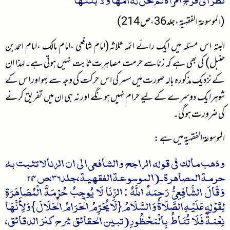
(ا لموسوعۃ الفقہیۃ ،جلد36،ص 214)
البتہ اس مسئلہ میں ایک رائے ائمہ ثلاثہ(امام شافعی ،امام مالک ،امام احمدبن
حنبل) کی بھی ہے کہ زناسے حرمت مصاہرت ثابت نہیں ہوتی ہے۔لہذا ان
کے نزدیک مذکورہ بالہ صورت میں سسر کی اس حرکت کی وجہ سے بہو اور اس کے
شوہرا یک دوسرے کے لیے حرام نہیں ہونگے اور نہ ہی ان میں تفریق کرنے
کی ضرورت ہوگی۔
الموسوعۃ الفقہیۃ میں ہے :
وذھب مالک فی قولہ الراجح والشافعی الی ان الزنا لاتثبت بہ
حرمۃ المصاھرۃ ۔(ا لموسوعۃ الفقہیۃ ،جلد36،ص 214
وَقَالَ الشَّافِعِيُّ رَحِمَهُ اللَّهُ : الزِّنَا لَا يُوجِبُ حُرْمَةَ الْمُصَاهَرَةِ
لِقَوْلِهِ عَلَيْهِ الصَّلَاةُ وَالسَّلَامُ { لَا يُحَرِّمُ الْحَرَامُ الْحَلَالَ } وَلِأَنَّهَا
نِعْمَةٌ فَلَا تُنَاطُ بِالْمَحْظُورِ(تبين الحقائق شرح كنز الدقائق،