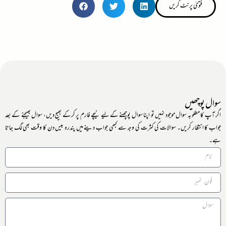
فتویٰ پرنٹ کریں
سوال پوچھیں
اگر آپ کا مطلوبہ سوال موجود نہیں تو اپنا سوال پوچھنے کے لیے نیچے فارم پر کرکے بھیج دیں، سوال بھیجنے کے بعد
جواب کا انتظار کریں۔ سوالات کی کثرت کی وجہ سے کبھی جواب دینے میں پندرہ بیس دن کا وقت بھی لگ جاتا
ہے۔