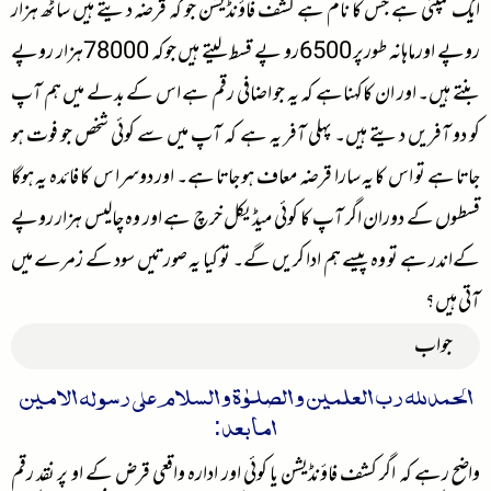
ایک کمپنی ہے جس کا نام ہے کشف فاؤنڈیشن جو کہ قرضہ دیتے ہیں ساٹھ ہزار
روپے اورماہانہ طورپر 6500رو پے قسط لیتے ہیں جوکہ 78000ہزار روپے
بنتے ہیں۔ اور ان کاکہناہے کہ یہ جو اضافی رقم ہے اس کے بدلے میں ہم آپ
کو دو آفریں دیتے ہیں۔ پہلی آفر یہ ہے کہ آپ میں سے کوئی شخص جو فوت ہو
جاتا ہے تو اس کا یہ سارا قرضہ معاف ہو جاتا ہے۔ اور دوسرا س کا فائدہ یہ ہوگا
قسطوں کے دوران اگر آپ کا کوئی میڈیکل خرچ ہے اور وہ چالیس ہزار روپے
کےاندر ہے تو وہ پیسے ہم ادا کریں گے۔ تو کیا یہ صورتیں سود کے زمرے میں
آتی ہیں؟
جواب
الحمدللہ رب العلمین والصلوٰۃ والسلام علی رسولہ الامین
امابعد:
واضح رہے کہ اگر کشف فاؤنڈیشن یا کوئی اور ادارہ واقعی قرض کے او پر نقد رقم