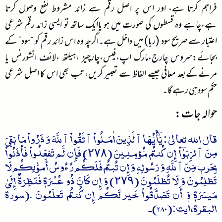
فراہم کرتا ہے، اور اس پر اصل رقم سے زائد مشروط نفع وصول کرتا
ہے،چاہے وہ قسطوں کی صورت میں ہو یاایک ساتھ تو ایسی زائد رقم شرعی
اعتبار سے صریح سود (ربا) میں داخل ہے۔اگرچہ وہ اس زائد رقم کو “سود” کے
بجائے:سروس چارج،مارک اپ،فیس،چارچیز ،ہیلتھ ،لائف انشورنس یا
مرنےکےبعد معافی جیسے الفاظ سے تعبیر کریں، تب بھی اس کا اصل شرعی
حکم سود ہی رہے گا۔
حوالہ جات:
قال اللہ تعالیٰ : یَٰٓأَيُّهَا ٱلَّذِينَ اٰمَنُواْ ٱتَّقُواْ ٱللَّهَ وَ ذَرُواْ مَا بَقِيَ
مِنَ ٱلرِّبَوٰٓاْ إِن كُنتُم مُّؤمِنِينَ (٢٧٨) فَإِن لَّم تَفعَلُواْ فَأذَنُواْ
بِحَربٖ مِّنَ ٱللَّهِ وَ رَسُولِهِ وَ إِن تُبتُم فَلَكُم رُءُوسُ أَموَٰلِكُم لَا
تَظلِمُونَ وَ لَا تُظلَمُونَ (٢٧٩) وَ إِن كَانَ ذُو عُسۡرَةٖ فَنَظِرَةٌ إِلَىٰ
مَيسَرَةٖ وَ أَن تَصَدَّقُواْ خَير لَّكُم إِن كُنتُم تَعلَمُونَ .(سورۃ
البقرۃ،اٰیت: (280)۔