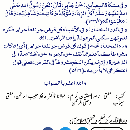
و فی مشکاۃ المصابیح : عَنْ جَابِرٍ ، قَالَ : لَعَنَ رَسُولُ اللهِ صَلَّى
اللهُ عَلَيْهِ وَ سَلَّمَ آكِلَ الرِّبَا ، وَ مُؤْكِلَهُ ، وَ كَاتِبَهُ ، وَ شَاهِدَيْهِ ، وَ قَالَ
: «هُمْ سَوَاءٌ» (243/1)۔
و فی الدر المختار : و في الأشباه ‌كل ‌قرض ‌جر نفعا حرام فكره
للمرتهن سكنى المرهونة بإذن الراهن۔۔الخ
و رد المحتار تحت (قوله ‌كل ‌قرض ‌جر نفعا حرام) أي إذا كان
مشروطا كما علم مما نقله عن البحر ، و عن الخلاصة و في
الذخيرة و إن لم يكن النفع مشروطا في القرض ، فعلى قول
الكرخي لا بأس به ۔(5/166)
واللہ اعلم باالصواب
کتبہ: مفتی ناصر
|
مفتیان کرام: مولانا ڈاکٹر حافظ حبیب الرحمٰن،مفتی
سیماب
وصی الرحمٰن
دارالافتاء مرکز تعلیم وتحقیق اسلام آباد