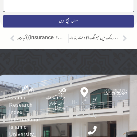
سوال بھیج دیں
میزان بنک میں سیونگ اکاونٹ بنانا۔
کیا بیمہ ( (insurance میں ملازمت کرنا شرعادرست ہے؟
پیجز
اہم لنکس
مرکز کاتعارف
Islamic
گلشن تعلیم ،H-
طریقہ تعاون
Research
دارالافتاء
15موٹروے
Index
چوک اسلام آباد
International
Islamic
University