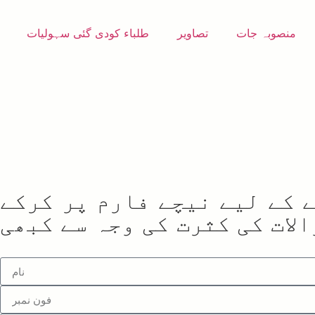
منصوبہ جات
تصاویر
طلباء کودی گئی سہولیات
 کے لیے نیچے فارم پر کرکے
لات کی کثرت کی وجہ سے کبھی