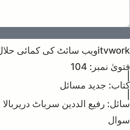
itvworkویب سائٹ کی کمائی حلال ہے یاحرام
فتویٰ نمبر: 104
|
کتاب: جدید مسائل
|
سائل: رفیع الددین سرباٹ دریربالا
سوال