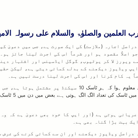
ب العلمین والصلوٰۃ والسلام علی رسولہ الامی
راصل اجارہ (ملازمت) کی ایک صورت ہے، جس میں دعویٰ کی
و اصلاً مقصود ہو اور شرعاً اس کی اجرت لینا جائز ہو
 سے ویورز لا کر یوٹیوب، گوگل ایڈسینس اور اشتہار دی
ایپ ویڈیوز دیکھنے کے بدلے کمائی دیتی ہے، لیکن حقیق
اً یہ کام کرنا اور اس کی اجرت لینا درست نہیں ہے۔
۔ اس میں جو ویڈیوز دکھائی جاتی ہیں، انہیں خود دیکھنے کے بع
ہیں۔ 10 سیکنڈ د
ریانی ہوتی ہے (اور ایپ کا خود بھی دعویٰ ہے کہ وہ 
یک بہت بڑا گناہ بھی ہے۔
 دراصل ویڈیوز دیکھنے اور ان سے کمائی کرنے کی غرض س