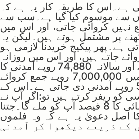
اتی ہے۔اس کا طریقہ کار یہ ہے کہ
 ہوتے ہیں جنہیں P1 سے P10 تک کے ناموں سے موسوم کیا گیا ہے۔سب سے
 نہیں کروائی جاتی، اور اس میں
دیکھنے پر مشتمل ہوتے ہیں۔لیکن یہ
 ہے۔پھر پیکیج خریدنا لازمی ہو
پیکج P1 ہے، جس میں 3,900 روپے جمع کروائے جاتے ہیں، اور اس میں روزانہ
8 ویڈیوز (ٹاسک) دیکھنے ہوتے ہیں۔اس پیکیج میں ماہانہ 6,240 روپے اور سالانہ 74,880 روپے آمدنی کا
وعدہ کیا جاتا ہے۔اسی طرح سب سے مہنگا پیکیج P10 ہے، جس میں 7,000,000 روپے جمع کروائے
جاتے ہیں، اور اس میں ماہانہ 432,000 روپے اور سالانہ 5,184,000 روپے آمدنی دی جاتی ہے۔اس کے
کو ریفر کرتے ہیں تو:اگر آپ نے
P1 یا P2 پیکیج خریدا ہوا ہے تو جس کو ریفر کیا گیا ہے، اس کی کمائی کا 8 فیصد آپ کو ملے گا۔جتنا
کا اصل دعویٰ یہ ہے کہ وہ فلموں
ز کو لوگوں کے ذریعے دیکھوا کر آمدنی