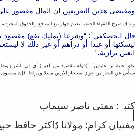
ومقتضى هذين التعريفين أن المال مقصور على ا
ولذلك صرح الفقهاء الحنفية بعدم جواز بيع المنافع والحقوق المجردة، وق
قال الحصكفي ؒ: “وشرعا (تمليك نفع) مقصود من ا
ليسكنها أو عبدا أو دراهم أو غير ذلك لا ليست
العين بزازية.”
علق عليه ابن عابدين ؒ: “(قوله مقصود من العين) أي في الشرع ونظر
سيأتي عن البحر من جواز استئجار الأرض مقيلا ومراحا، فإن مقصوده الاستئ
کتبہ: مفتی ناصر سیماب
|
مفتیان کرام: مولانا ڈاکٹر حافظ ح