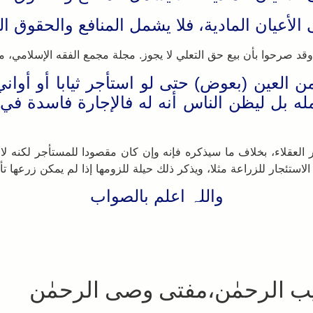
لأعيان المادية، فلا يشمل المنافع والحقوق ا
د صرحوا بأن بيع حق التعلي لا يجوز. مجلة مجمع الفقه الإسلامي، مقالة 
لعين (بعوض) حتى لو استأجر ثيابا أو أواني ليت
عمله بل ليظن الناس أنه له فالإجارة فاسدة في
 العقلاء، بخلاف ما سيذكره فإنه وإن كان مقصودا للمستأجر لكنه ل
جار للزراعة مثلا، ويذكر ذلك حيلة للزومها إذا لم يمكن زرعها تأمل.” ا
واللہ اعلم بالصواب
بیب الرحمٰن،مفتی وصی الرحمٰن