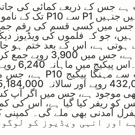
ور ایپ ہے جس کے ذریعے کمائی کی ج
اس میں 10 قسم کے پیکجز
ہے، جس میں کسی قسم کی رقم جمع
ہوتے ہیں، جو کہ فلموں کی ویڈیوز 
ہوتی ہے، اس کے بعد ختم ہو جاتی
جاتا ہے۔پہلا خریداری والا 
ی موجود ہے، جس میں اگر آپ کسی 
 ریفرل آمدنی بھی ملے گی۔ کمپنی 
advertising) کرتی ہے اور انہی ویڈیو