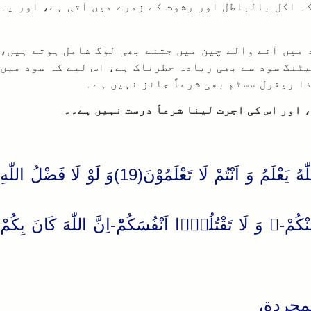
 کہ اکل بالباطل اور رشوت کے زمرے میں آتی ہے، اور یہ
 میں آنے والے چین میں جتنے بھی لوگ شامل ہوتے ہیں،
یٹنگ سود سے بھی زیادہ خطرناک ہے، اس لیے کہ سود میں
ا ریفرل سسٹم بھی شرعاً جائز نہیں ہے۔
اور اس کی اجرت لینا شرعاً درست نہیں ہے۔۔
اِنَّ الَّذِیْنَ یُحِبُّوْنَ اَنْ تَشِیْعَ الْفَاحِشَةُ فِی الَّذِیْنَ اٰمَنُوْا لَهُمْ عَذَابٌ اَلِیْمٌۙ-فِی الدُّنْیَا وَ الْاٰخِرَةِؕ-وَ اللّٰهُ یَعْلَمُ وَ اَنْتُمْ لَا تَعْلَمُوْنَ(19)وَ لَوْ لَا فَضْلُ اللّٰهِ
یٰۤاَیُّهَا الَّذِیْنَ اٰمَنُوْا لَا تَاْكُلُوْۤا اَمْوَالَكُمْ بَیْنَكُمْ بِالْبَاطِلِ اِلَّاۤ اَنْ تَكُوْنَ تِجَارَةً عَنْ تَرَاضٍ مِّنْكُمْ- وَ لَا تَقْتُلُوْۤا اَنْفُسَكُمْؕ-اِنَّ اللّٰهَ كَانَ بِكُمْ
لمجردة،