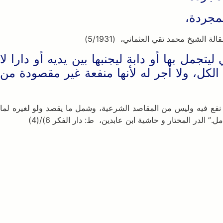
لمجردة،
الشيخ محمد تقي العثماني، (5/1931)
جمل بها أو دابة ليجنبها بين يديه أو دارا لا
 الكل، ولا أجر له لأنها منفعة غير مقصودة من
ا نفع فيه وليس من المقاصد الشرعية، وشمل ما يقصد ولو لغيره لما
لدر المختار و حاشية ابن عابدين، ط: دار الفكر 6)/(4)