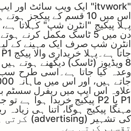
"itvwork" ایک ویب سائٹ ا
پہلا پیکیج "انٹرن شپ" کہلاتا 
دن میں 5 ٹاسک مکمل کرنے 
انٹرن شپ صرف ایک مہینے کے لیے 
علاوہ اس ایپ میں ریفرل سسٹم بھ
مہنگا پیکیج ہوگا، اتنا ہی زیادہ
کی تشہیر (
تقسیم کرتی ہے۔