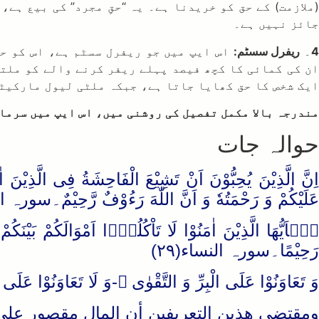
(ملازمت) کے حق کو خریدنا ہے۔ یہ “حقِ مجرد” کی بیع ہے
جائز نہیں ہے۔
4
۔
ریفرل سسٹم:
اس ایپ میں جو ریفرل سسٹم ہے، اس کو حق
ان کی کمائی کا کچھ فیصد پہلے ریفر کرنے والے کو ملت
ایک شخص کا حق کھایا جاتا ہے، جبکہ ملٹی لیول مارکیٹن
مندرجہ بالا مکمل تفصیل کی روشنی میں، اس ایپ میں سرما
حوالہ جات
عَلَیْكُمْ وَ رَحْمَتُهٗ وَ اَنَّ اللّٰهَ رَءُوْفٌ رَّحِیْمٌ۔سورہ النور
رَحِیْمًا۔سورہ النساء(۲۹)
وَ تَعَاوَنُوْا عَلَى الْبِرِّ وَ التَّقْوٰى ۪-وَ لَا تَعَاوَنُوْا 
ومقتضى هذين التعريفين أن المال مقصور على ا