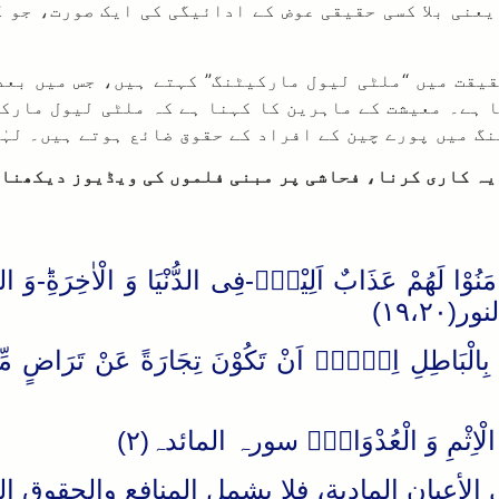
، یعنی بلا کسی حقیقی عوض کے ادائیگی کی ایک صورت، جو
یقت میں “ملٹی لیول مارکیٹنگ” کہتے ہیں، جس میں بعد
ا ہے۔ معیشت کے ماہرین کا کہنا ہے کہ ملٹی لیول مارک
گ میں پورے چین کے افراد کے حقوق ضائع ہوتے ہیں۔ لہٰذ
یہ کاری کرنا، فحاشی پر مبنی فلموں کی ویڈیوز دیکھنا، 
(۱۹،۲۰)
عَلَى الْاِثْمِ وَ الْعُدْوَانِ۪ سورہ المائدہ(۲)
لأعيان المادية، فلا يشمل المنافع والحقوق ا