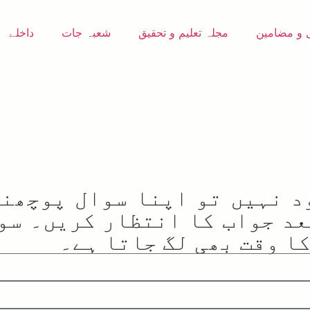
 و مضامین
مجلہ تعلیم و تحقیق
شعبہ جات
داخلے
د نہیں تو اپنا سوال پوچھنے
د جواب کا انتظار کریں۔ سوا
ا وقت بھی لگ جاتا ہے۔