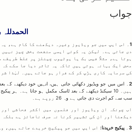
جواب
الحمدللہ ر
1
۔ اس ایپ میں جو ویڈیوز وغیرہ دیکھنے کا کام ہے، یہ د
دی جاتی ہے۔ لیکن یہ کوئی ایسی منفعت بخش چیز نہیں ج
ہوتا ہے، مثلاً فیس بک یا یوٹیوب چینلز پر غلط طریقے
محض ایک بہانہ ہوتی ہیں تاکہ یہ تاثر دیا جا سکے کہ 
کی سرمایہ کاری ہڑپ کر کے فرار ہو جاتے ہیں۔ لہٰذا شرع
سب سے کم اجرت دی جاتی ہے وہ 26 روپے ہے۔
اب چونکہ ان ویڈیوز اور فلموں میں اکثر فحاشی اور ع
دیکھنا اور ان کی تشہیر کرنا نہ صرف ناجائز ہے بلکہ ا
3
۔
پیکیج خریدنا:
اس ایپ میں جو پیکیج خریدے جاتے ہیں، وہ