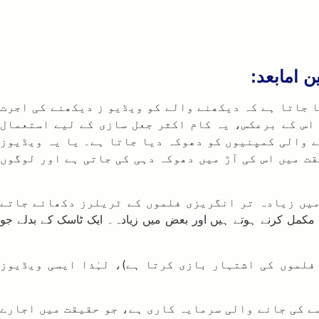
ن امابعد:
ا جاتا ہے کہ دیکھنے والے کو ویڈیو ز دیکھنے کی اجرت
۔ اس کے برعکس، یہ کام اکثر جعل سازی کے لیے استعمال
نے والی کمپنیوں کو دھوکہ دیا جاتا ہے۔ یا یہ ویڈیوز
ت میں اس کی آڑ میں دھوکہ دہی کی جاتی ہے اور لوگوں
د معلوم ہوا کہ ہر ٹاسک 10 سیکنڈ پر مشتمل ہوتا ہے، جس میں زیادہ تر انگریزی فلموں کے ٹریلرز دکھائے جاتے
یکھنے کے بعد ٹاسک مکمل ہو جاتا ہے۔ ہر پیکیج میں ٹاسک کی تعداد الگ الگ ہوتی ہے، بعض میں دن میں 5 ٹاسک مکمل کرنے ہوتے ہیں اور بعض میں زیادہ۔ ایک ٹاسک کے بدلے جو
فلموں کی اشتہار بازی کرتا ہے)، لہٰذا ایسی ویڈیوز
ے کی جانے والی سرمایہ کاری ہے، جو حقیقت میں اجارے