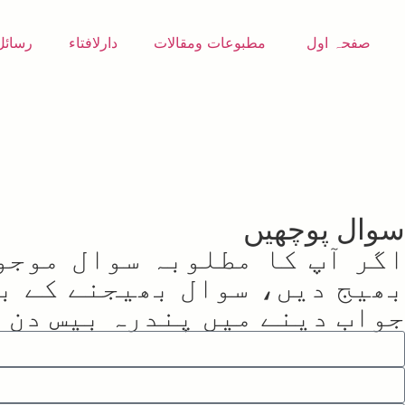
صفحہ اول
مطبوعات ومقالات
دارلافتاء
رسائل
سوال پوچھیں
اگر آپ کا مطلوبہ سوال موجو
بھیج دیں، سوال بھیجنے کے بع
جواب دینے میں پندرہ بیس دن ک