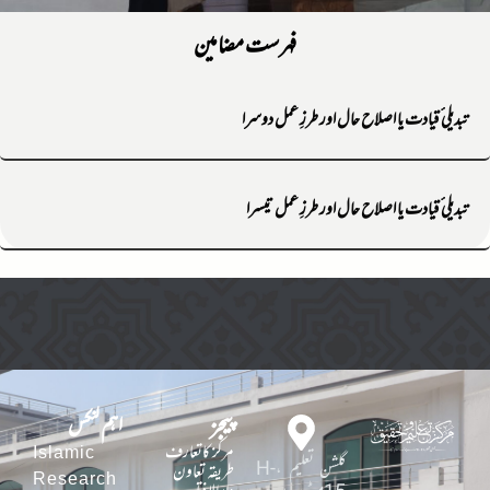
فہرست مضامین
تبدیلی ٔقیادت یا اصلاح حال اور طرزِ عمل دوسرا
تبدیلی ٔقیادت یا اصلاح حال اور طرزِ عمل تیسرا
پیجز
اہم لنکس
مرکز کاتعارف
Islamic
گلشن تعلیم ،H-
طریقہ تعاون
Research