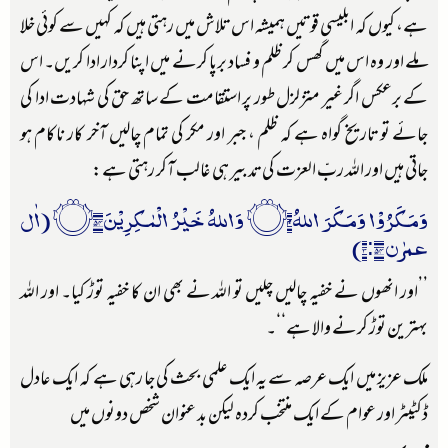
ہے، کیوں کہ ابلیسی قوتیں ہمیشہ اس تلاش میں رہتی ہیں کہ کہیں سے کوئی خلا
ملے اور وہ اس میں گھس کر ظلم و فساد برپا کرنے میں اپنا کردار ادا کریں۔ اس
کے برعکس اگر غیر متزلزل طور پر استقامت کے ساتھ حق کی شہادت ادا کی
جائے تو تاریخ گواہ ہے کہ ظلم ، جبر اور مکر کی تمام چالیں آخر کار ناکام ہو
جاتی ہیں اور اللہ ربّ العزت کی تدبیر ہی غالب آکر رہتی ہے:
وَمَكَرُوْا وَمَكَرَ اللہُ۝۰ۭ وَاللہُ خَيْرُ الْمٰكِرِيْنَ۝۵۴ (اٰل
عمرٰن ۳:۵۴)
’’اور انھوں نے خفیہ چالیں چلیں تو اللہ نے بھی ان کا خفیہ توڑ کیا۔ اور اللہ
بہترین توڑ کرنے والا ہے‘‘۔
ملک عزیز میں ایک عرصہ سے یہ ایک علمی بحث کی جا رہی ہے کہ ایک عادل
ڈکٹیٹر اور عوام کے ایک منتخب کردہ لیکن بد عنوان شخص دونوں میں