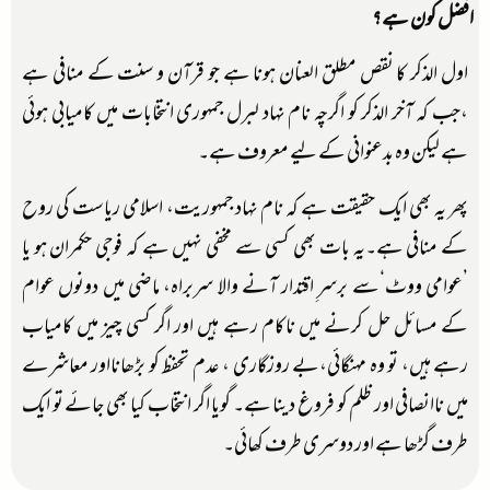
افضل کون ہے؟
اول الذکر کا نقص مطلق العنان ہونا ہے جو قرآن و سنت کے منافی ہے
،جب کہ آخر الذکر کو اگرچہ نام نہاد لبرل جمہوری انتخابات میں کامیابی ہوئی
ہے لیکن وہ بدعنوانی کے لیے معروف ہے۔
پھر یہ بھی ایک حقیقت ہے کہ نام نہاد جمہوریت، اسلامی ریاست کی روح
کے منافی ہے۔یہ بات بھی کسی سے مخفی نہیں ہے کہ فوجی حکمران ہو یا
’عوامی ووٹ‘سے برسر ِاقتدار آنے والا سربراہ، ماضی میں دونوں عوام
کے مسائل حل کرنے میں ناکام رہے ہیں اور اگر کسی چیز میں کامیاب
رہے ہیں، تو وہ مہنگائی،بے روزگاری ، عدم تحفظ کو بڑھانااور معاشرے
میں ناانصافی اور ظلم کو فروغ دینا ہے۔ گویا اگر انتخاب کیا بھی جائے تو ایک
طرف گڑھا ہے اور دوسری طرف کھائی۔