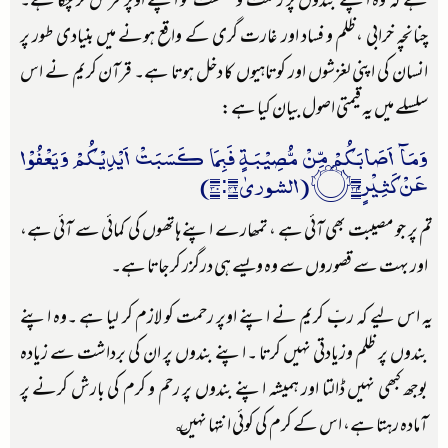
ہے کہ وہ اپنے بندوں پر رحمت و شفقت کو اپنے اوپر فرض کر چکا ہے۔
چنانچہ خرابی ،ظلم و فساد اور غارت گری کے واقع ہونے میں بنیادی طور پر
انسان کی اپنی لغزشوں اور کوتاہیوں کا دخل ہوتا ہے۔ قرآن کریم نے اس
سلسلے میں یہ قیمتی اصول بیان کیا ہے:
وَمَآ اَصَابَكُمْ مِّنْ مُّصِيْبَۃٍ فَبِمَا كَسَبَتْ اَيْدِيْكُمْ وَيَعْفُوْا
عَنْ كَثِيْرٍ۝۳۰ۭ (الشوریٰ ۴۲: ۳۰)
تم پر جو مصیبت بھی آئی ہے ، تمھارے اپنے ہاتھوں کی کمائی سے آئی ہے،
اور بہت سے قصوروں سے وہ ویسے ہی درگزر کر جاتا ہے۔
یہ اس لیے کہ ربِّ کریم نے اپنے اوپر رحمت کو لازم کر لیا ہے ۔وہ اپنے
بندوں پر ظلم وزیادتی نہیں کرتا ۔ اپنے بندوں پر ان کی برداشت سے زیادہ
بوجھ کبھی نہیں ڈالتا اور ہمیشہ اپنے بندوں پر رحم و کرم کی بارش کرنے پر
آمادہ رہتا ہے، اس کے کرم کی کوئی انتہا نہیں ؎