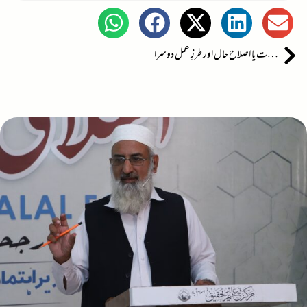
تبدیلی ٔقیادت یا اصلاح حال اور طرزِ عمل دوسرا