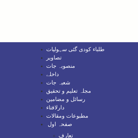
طلباء کودی گئی سہولیات
تصاویر
منصوبہ جات
داخلے
شعبہ جات
مجلہ تعلیم و تحقیق
رسائل و مضامین
دارلافتاء
مطبوعات ومقالات
صفحہ اول
تعارف