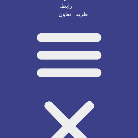
رابطہ
طریقہ تعاون