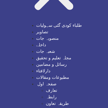
طلباء کودی گئی سہولیات
تصاویر
منصوبہ جات
داخلے
شعبہ جات
مجلہ تعلیم و تحقیق
رسائل و مضامین
دارلافتاء
مطبوعات ومقالات
صفحہ اول
تعارف
رابطہ
طریقہ تعاون