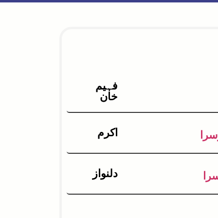
فہیم
خان
اکرم
سرا
دلنواز
سرا