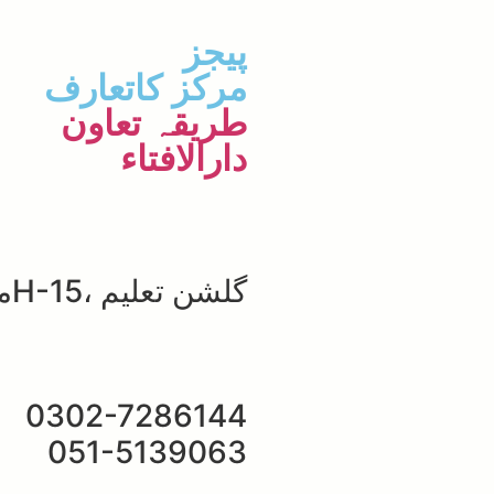
پیجز
مرکز کاتعارف
طریقہ تعاون
دارالافتاء
گلشن تعلیم ،H-15موٹروے چوک اسلام آباد
0302-7286144
051-5139063