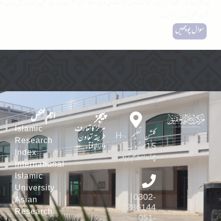
بعد جواب کا انتظار کریں۔ سوالات کی کثرت کی وجہ سے کبھی جواب دینے میں پندرہ بیس دن کا
وقت بھی لگ جاتا ہے۔
سوال پوچھیں
پیجز
اہم لنکس
مرکز کاتعارف
Islamic
گلشن تعلیم ،H-
طریقہ تعاون
Research
دارالافتاء
15موٹروے
Index
چوک اسلام آباد
International
Islamic
University
0302-
Asian
7286144
Research
051-