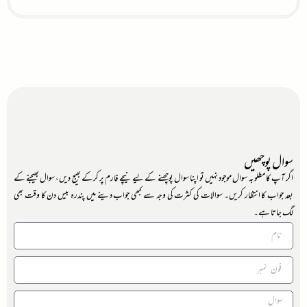
سوال پوچھیں
اگر آپ کا مطلوبہ سوال موجود نہیں تو اپنا سوال پوچھنے کے لیے نیچے فارم پر کرکے بھیج دیں، سوال بھیجنے کے
بعد جواب کا انتظار کریں۔ سوالات کی کثرت کی وجہ سے کبھی جواب دینے میں پندرہ بیس دن کا وقت بھی
لگ جاتا ہے۔