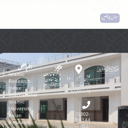
بعد جواب کا انتظار کریں۔ سوالات کی کثرت کی وجہ سے کبھی جواب دینے میں پندرہ بیس دن کا
وقت بھی لگ جاتا ہے۔
سوال پوچھیں
پیجز
اہم لنکس
مرکز کاتعارف
Islamic
گلشن تعلیم ،H-
طریقہ تعاون
Research
دارالافتاء
15موٹروے
Index
چوک اسلام آباد
International
Islamic
University
0302-
Asian
7286144
Research
051-