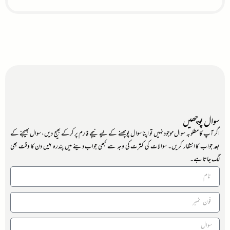
سوال پوچھیں
اگر آپ کا مطلوبہ سوال موجود نہیں تو اپنا سوال پوچھنے کے لیے نیچے فارم پر کرکے بھیج دیں، سوال بھیجنے کے
بعد جواب کا انتظار کریں۔ سوالات کی کثرت کی وجہ سے کبھی جواب دینے میں پندرہ بیس دن کا وقت بھی
لگ جاتا ہے۔