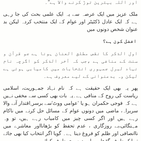
اور اللہ بہترین توڑ کرنے والا ہے‘‘۔
ملک عزیز میں ایک عرصہ سے یہ ایک علمی بحث کی جا رہی
ہے کہ ایک عادل ڈکٹیٹر اور عوام کے ایک منتخب کردہ لیکن بد
عنوان شخص دونوں میں
افضل کون ہے؟
اول الذکر کا نقص مطلق العنان ہونا ہے جو قرآن و
سنت کے منافی ہے ،جب کہ آخر الذکر کو اگرچہ نام
نہاد لبرل جمہوری انتخابات میں کامیابی ہوئی ہے
لیکن وہ بدعنوانی کے لیے معروف ہے۔
پھر یہ بھی ایک حقیقت ہے کہ نام نہاد جمہوریت، اسلامی
ریاست کی روح کے منافی ہے۔یہ بات بھی کسی سے مخفی نہیں
ہے کہ فوجی حکمران ہو یا ’عوامی ووٹ‘سے برسر ِاقتدار آنے والا
سربراہ، ماضی میں دونوں عوام کے مسائل حل کرنے میں ناکام
رہے ہیں اور اگر کسی چیز میں کامیاب رہے ہیں، تو وہ
مہنگائی،بے روزگاری ، عدم تحفظ کو بڑھانااور معاشرے میں
ناانصافی اور ظلم کو فروغ دینا ہے۔ گویا اگر انتخاب کیا بھی جائے
تو ایک طرف گڑھا ہے اور دوسری طرف کھائی۔