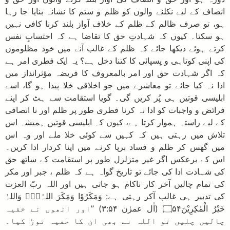
انصاف کے لیے نکلنے والوں کو ظلم و ستم کا نشانہ بنایا جا رہا
ہو، تو صرف ظالم کے ظلم کے خلاف آواز بلند کرنا کافی نہیں
ہو سکتا۔ کیوں کہ شہادتِ حق کا تقاضا ہے کہ احتسابِ نفس
کرتے ہوئے دیکھا جائے کہ ظلم کے غالب آنے میں خود مظلوموں
کی اپنی کوتاہی و پسپائی کا کتنا دخل ہے؟ یہ ایک فطری امر ہے
کہ اگر شہادت حق اور امر بالمعروف کا فریضہ مؤثرانداز میں
ادا نہ کیا جائے تو معاشرے میں جو اخلاقی خلا پیدا ہو گا، اسے
ابلیسی قوتیں ہی پُر کریں گی۔ گویا استقامت سے ہٹ کر اپنے
فرائض و واجبات کو ادا نہ کرنا فطری طور پر ظلم اور نا انصافی
کے لیے راستہ ہموار کرتا ہے، کیوں کہ ابلیسی قوتیں ہمیشہ اس
تلاش میں رہتی ہیں کہ کہیں سے کوئی خلا ملے اور وہ اس
میں گھس کر ظلم و فساد برپا کرنے میں اپنا کردار ادا کریں۔
اس کے برعکس اگر غیر متزلزل طور پر استقامت کے ساتھ حق
کی شہادت ادا کی جائے تو تاریخ گواہ ہے کہ ظلم ، جبر اور مکر
کی تمام چالیں آخر کار ناکام ہو جاتی ہیں اور اللہ ربّ العزت
کی تدبیر ہی غالب آکر رہتی ہے: وَمَكَرُوْا وَمَكَرَ اللہُ۝۰ۭ وَاللہُ
خَيْرُ الْمٰكِرِيْنَ۝۵۴ (اٰل عمرٰن ۳:۵۴) ’’اور انھوں نے خفیہ
چالیں چلیں تو اللہ نے بھی ان کا خفیہ توڑ کیا۔