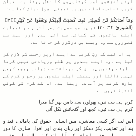
اپنی لغزشوں اور کوتاہیوں کا دخل ہوتا ہے۔ قرآن
کریم نے اس سلسلے میں یہ قیمتی اصول بیان کیا ہے:
وَمَآ اَصَابَكُمْ مِّنْ مُّصِيْبَۃٍ فَبِمَا كَسَبَتْ اَيْدِيْكُمْ وَيَعْفُوْا عَنْ كَثِيْرٍ۝۳۰ۭ
(الشوریٰ ۴۲: ۳۰) تم پر جو مصیبت بھی آئی ہے ، تمھارے
اپنے ہاتھوں کی کمائی سے آئی ہے، اور بہت سے
قصوروں سے وہ ویسے ہی درگزر کر جاتا ہے۔
یہ اس لیے کہ ربِّ کریم نے اپنے اوپر رحمت کو لازم کر
لیا ہے ۔وہ اپنے بندوں پر ظلم وزیادتی نہیں کرتا
۔ اپنے بندوں پر ان کی برداشت سے زیادہ بوجھ کبھی
نہیں ڈالتا اور ہمیشہ اپنے بندوں پر رحم و کرم کی
بارش کرنے پر آمادہ رہتا ہے، اس کے کرم کی کوئی
انتہا نہیں ؎
کرم ہی سے تیرے پھولوں سے دامن بھر گیا میرا
کرم ہی سے تیرے کچھ اور گنجائش نکل آئی
اس لیے اگر کسی معاشرے میں انسانی حقوق کی پامالی، قید و
بند اور تعذیب، پکڑ دھکڑ اور زباں بندی اور افواہ سازی کا دور
دورہ ہو اور حق و انصاف کی آواز بلند کرنے والوں اور حق و