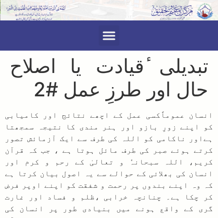
صفحہ اول
تبدیلی ٔقیادت یا اصلاح
حال اور طرزِ عمل #2
انسان عموماًکسی عمل کے اچھے نتائج اور کامیابی
کو اپنے زورِ بازو اور ہنر مندی کا نتیجہ سمجھتا
ہےاور ناکامی کو اللہ کی طرف سے ایک آزمائش تصور
کرتے ہوئے صبر کی طرف مائل ہوتا ہے ، جب کہ قرآن
کریم، اللہ سبحانہٗ و تعالیٰ کے رحم و کرم اور
انسان کی بھلائی کے حوالے سے یہ اصول بیان کرتا ہے
کہ وہ اپنے بندوں پر رحمت و شفقت کو اپنے اوپر فرض
کر چکا ہے۔ چنانچہ خرابی ،ظلم و فساد اور غارت
گری کے واقع ہونے میں بنیادی طور پر انسان کی